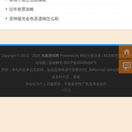
过年抢票攻略
原神凝光金色圣遗物怎么刷
Copyright © 2012 - 2026
光彪游戏网
Powered by
网站分类目录
|
精选推荐文章
|
网
站地图
|
疑难解答
陕ICP备05039492号
声明：本站内容来自互联网，如信息有错误可发邮件到f_fb#foxmail.com说明，我们
会及时纠正，谢谢
本站仅为个人兴趣爱好，不接盈利性广告及商业合作
小男孩