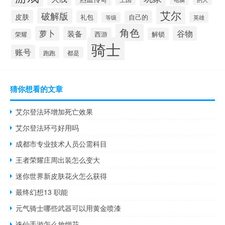
艾尔
破解版
皮肤
礼包
自己的
英雄
等级
角色
萝卜
谷物
装备
西游
解锁
荣耀
骑士
账号
跑跑
都是
猜你想看的文章
艾尔登法环增加死亡效果
艾尔登法环弓好用吗
成都市专业技术人员公需科目
王者荣耀庄周出装怎么变大
迷你世界新皮肤花火怎么获得
最终幻想13 职能
元气骑士哪些武器可以用黄金喷漆
诛仙手游怎么放烟花