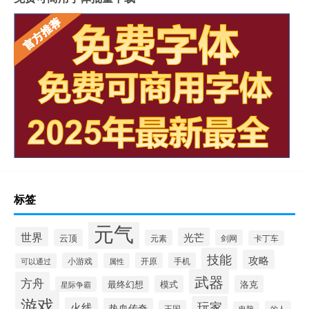
标签
元气
世界
光芒
云顶
元素
剑网
卡丁车
技能
攻略
小游戏
开原
手机
可以通过
属性
武器
方舟
模式
洛克
最终幻想
星际争霸
游戏
玩家
火线
热血传奇
王国
的人
电脑