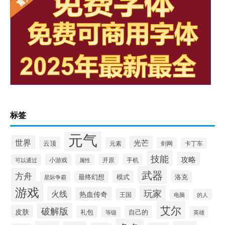
标签
元气
世界
光芒
云顶
元素
剑网
卡丁车
技能
攻略
小游戏
开原
手机
可以通过
属性
武器
方舟
模式
洛克
最终幻想
星际争霸
游戏
玩家
火线
热血传奇
王国
的人
电脑
艾尔
破解版
皮肤
礼包
自己的
英雄
等级