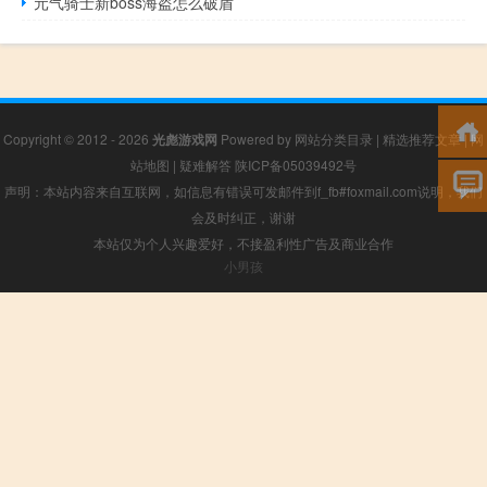
元气骑士新boss海盗怎么破盾
Copyright © 2012 - 2026
光彪游戏网
Powered by
网站分类目录
|
精选推荐文章
|
网
站地图
|
疑难解答
陕ICP备05039492号
声明：本站内容来自互联网，如信息有错误可发邮件到f_fb#foxmail.com说明，我们
会及时纠正，谢谢
本站仅为个人兴趣爱好，不接盈利性广告及商业合作
小男孩