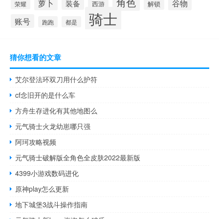
角色
萝卜
谷物
装备
西游
解锁
荣耀
骑士
账号
跑跑
都是
猜你想看的文章
艾尔登法环双刀用什么护符
cf念旧开的是什么车
方舟生存进化有其他地图么
元气骑士火龙幼崽哪只强
阿珂攻略视频
元气骑士破解版全角色全皮肤2022最新版
4399小游戏数码进化
原神play怎么更新
地下城堡3战斗操作指南