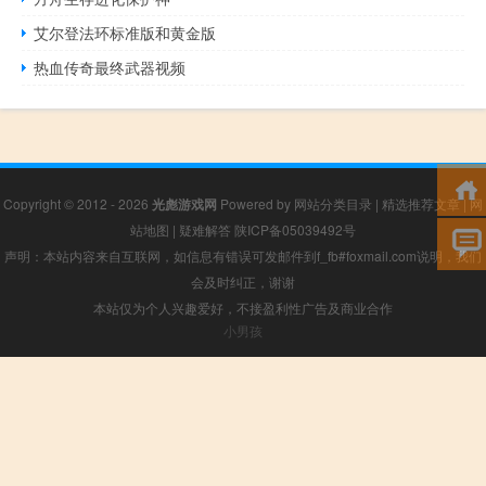
艾尔登法环标准版和黄金版
热血传奇最终武器视频
Copyright © 2012 - 2026
光彪游戏网
Powered by
网站分类目录
|
精选推荐文章
|
网
站地图
|
疑难解答
陕ICP备05039492号
声明：本站内容来自互联网，如信息有错误可发邮件到f_fb#foxmail.com说明，我们
会及时纠正，谢谢
本站仅为个人兴趣爱好，不接盈利性广告及商业合作
小男孩