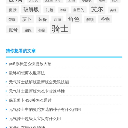
艾尔
破解版
皮肤
礼包
自己的
英雄
等级
角色
萝卜
谷物
装备
西游
解锁
荣耀
骑士
账号
跑跑
都是
猜你想看的文章
ps5原神怎么快捷放大招
最终幻想剪衣服蒂法
元气骑士破解版最新版全无限技能
元气骑士最新版怎么卡攻速特性
保卫萝卜436关怎么通过
元气骑士中的曼陀罗花的种子有什么作用
元气骑士超级大宝贝有什么用
方舟生存进化保护神