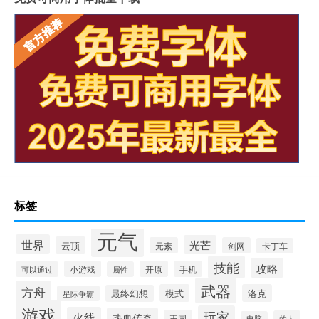
标签
元气
世界
光芒
云顶
元素
剑网
卡丁车
技能
攻略
小游戏
开原
手机
可以通过
属性
武器
方舟
模式
洛克
最终幻想
星际争霸
游戏
玩家
火线
热血传奇
王国
的人
电脑