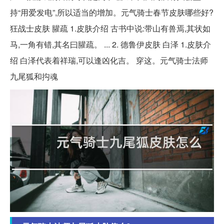
持“用爱发电”,所以适当的增加。元气骑士春节皮肤哪些好?
狂战士皮肤 䑏疏 1.皮肤介绍 古书中说:带山有兽焉,其状如
马,一角有错,其名曰䑏疏。 ... 2. 德鲁伊皮肤 白泽 1.皮肤介
绍 白泽代表着祥瑞,可以逢凶化吉。 穿这。元气骑士法师
九尾狐和抅魂