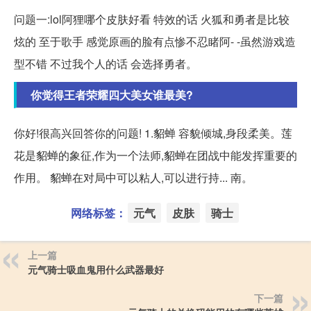
问题一:lol阿狸哪个皮肤好看 特效的话 火狐和勇者是比较
炫的 至于歌手 感觉原画的脸有点惨不忍睹阿- -虽然游戏造
型不错 不过我个人的话 会选择勇者。
你觉得王者荣耀四大美女谁最美?
你好!很高兴回答你的问题! 1.貂蝉 容貌倾城,身段柔美。莲
花是貂蝉的象征,作为一个法师,貂蝉在团战中能发挥重要的
作用。 貂蝉在对局中可以粘人,可以进行持... 南。
网络标签：
元气
皮肤
骑士
上一篇
元气骑士吸血鬼用什么武器最好
下一篇