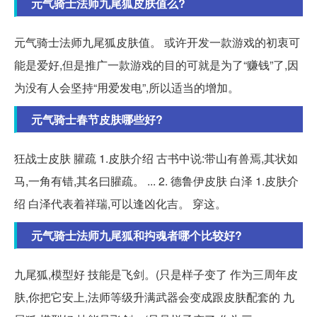
元气骑士法师九尾狐皮肤值么?
元气骑士法师九尾狐皮肤值。 或许开发一款游戏的初衷可
能是爱好,但是推广一款游戏的目的可就是为了“赚钱”了,因
为没有人会坚持“用爱发电”,所以适当的增加。
元气骑士春节皮肤哪些好?
狂战士皮肤 䑏疏 1.皮肤介绍 古书中说:带山有兽焉,其状如
马,一角有错,其名曰䑏疏。 ... 2. 德鲁伊皮肤 白泽 1.皮肤介
绍 白泽代表着祥瑞,可以逢凶化吉。 穿这。
元气骑士法师九尾狐和抅魂者哪个比较好?
九尾狐,模型好 技能是飞剑。(只是样子变了 作为三周年皮
肤,你把它安上,法师等级升满武器会变成跟皮肤配套的 九