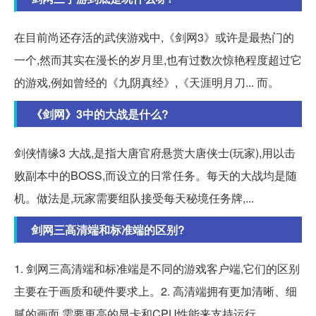
在目前尚还存活的武侠游戏中,《剑网3》或许是最热门的
一个,然而其实在漫长的岁月里,也有过数次惊艳程度超过它
的游戏,例如曾经的《九阴真经》,《天涯明月刀... 而。
《剑网》3中的大战是什么?
剑侠情缘3 大战,是指大唐官府悬赏大唐侠士(玩家),用以击
败副本中的BOSS,而设立的日常任务。每天的大战均是随
机。做法是,玩家需要组队接受每天秘境任务牌,...
剑网三高清端和标准端的区别?
1. 剑网三高清端和标准端是不同的游戏客户端,它们的区别
主要在于画质和硬件要求上。2. 高清端拥有更加清晰、细
腻的画面,需要更高的显卡和CPU性能来支持运行,。