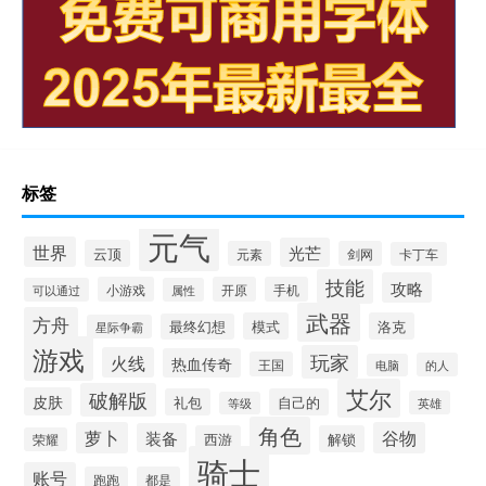
标签
元气
世界
光芒
云顶
元素
剑网
卡丁车
技能
攻略
小游戏
开原
手机
可以通过
属性
武器
方舟
模式
洛克
最终幻想
星际争霸
游戏
玩家
火线
热血传奇
王国
的人
电脑
艾尔
破解版
皮肤
礼包
自己的
英雄
等级
角色
萝卜
谷物
装备
西游
解锁
荣耀
骑士
账号
跑跑
都是