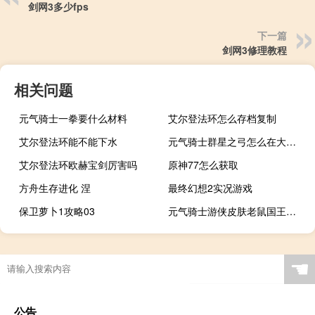
剑网3多少fps
下一篇
剑网3修理教程
相关问题
元气骑士一拳要什么材料
艾尔登法环怎么存档复制
艾尔登法环能不能下水
元气骑士群星之弓怎么在大厅合成
艾尔登法环欧赫宝剑厉害吗
原神77怎么获取
方舟生存进化 涅
最终幻想2实况游戏
保卫萝卜1攻略03
元气骑士游侠皮肤老鼠国王武器有皮肤吗?
☚
公告