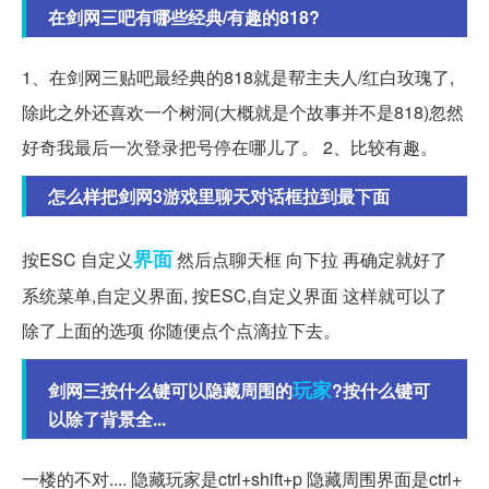
在剑网三吧有哪些经典/有趣的818?
1、在剑网三贴吧最经典的818就是帮主夫人/红白玫瑰了,
除此之外还喜欢一个树洞(大概就是个故事并不是818)忽然
好奇我最后一次登录把号停在哪儿了。 2、比较有趣。
怎么样把剑网3游戏里聊天对话框拉到最下面
界面
按ESC 自定义
然后点聊天框 向下拉 再确定就好了
系统菜单,自定义界面, 按ESC,自定义界面 这样就可以了
除了上面的选项 你随便点个点滴拉下去。
玩家
剑网三按什么键可以隐藏周围的
?按什么键可
以除了背景全...
一楼的不对.... 隐藏玩家是ctrl+shift+p 隐藏周围界面是ctrl+