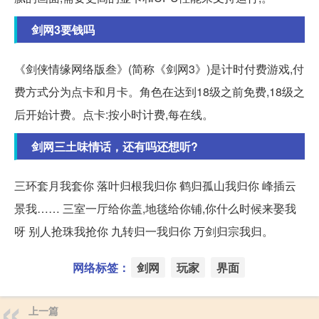
剑网3要钱吗
《剑侠情缘网络版叁》(简称《剑网3》)是计时付费游戏,付
费方式分为点卡和月卡。角色在达到18级之前免费,18级之
后开始计费。点卡:按小时计费,每在线。
剑网三土味情话，还有吗还想听?
三环套月我套你 落叶归根我归你 鹤归孤山我归你 峰插云
景我…… 三室一厅给你盖,地毯给你铺,你什么时候来娶我
呀 别人抢珠我抢你 九转归一我归你 万剑归宗我归。
网络标签：
剑网
玩家
界面
上一篇