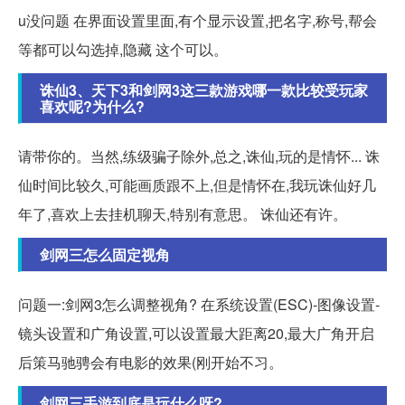
u没问题 在界面设置里面,有个显示设置,把名字,称号,帮会
等都可以勾选掉,隐藏 这个可以。
诛仙3、天下3和剑网3这三款游戏哪一款比较受玩家
喜欢呢?为什么?
请带你的。当然,练级骗子除外,总之,诛仙,玩的是情怀... 诛
仙时间比较久,可能画质跟不上,但是情怀在,我玩诛仙好几
年了,喜欢上去挂机聊天,特别有意思。 诛仙还有许。
剑网三怎么固定视角
问题一:剑网3怎么调整视角? 在系统设置(ESC)-图像设置-
镜头设置和广角设置,可以设置最大距离20,最大广角开启
后策马驰骋会有电影的效果(刚开始不习。
剑网三手游到底是玩什么呀?