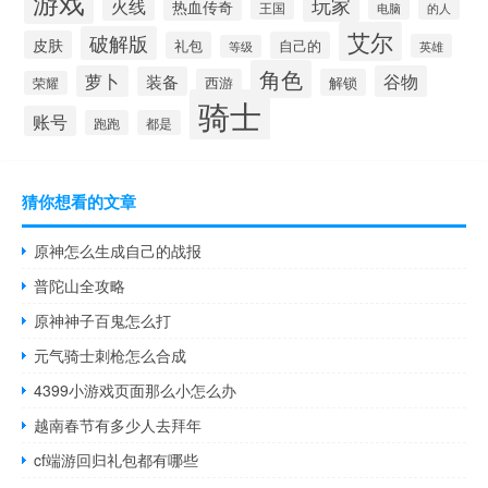
游戏
玩家
火线
热血传奇
王国
的人
电脑
艾尔
破解版
皮肤
礼包
自己的
英雄
等级
角色
萝卜
谷物
装备
西游
解锁
荣耀
骑士
账号
跑跑
都是
猜你想看的文章
原神怎么生成自己的战报
普陀山全攻略
原神神子百鬼怎么打
元气骑士刺枪怎么合成
4399小游戏页面那么小怎么办
越南春节有多少人去拜年
cf端游回归礼包都有哪些