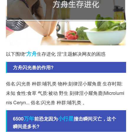
方舟
以下围绕“
生存进化 涅”主题解决网友的困惑
方舟闪光兽的作用?
俗名:闪光兽 种群:哺乳类 物种:刻律涅小耀角鹿 生存时期:
未知 食性:食草 气质:被动 野生 刻律涅小耀角鹿(Microlumi
nis Ceryn... 俗名:闪光兽 种群:哺乳类 。
万年
小行星
6500
前恐龙因为
撞击瞬间灭亡，这个
瞬间是多长?