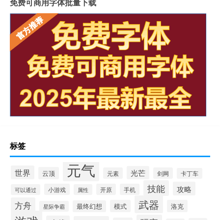
免费可商用字体批量下载
标签
元气
世界
光芒
云顶
元素
剑网
卡丁车
技能
攻略
小游戏
开原
手机
可以通过
属性
武器
方舟
模式
洛克
最终幻想
星际争霸