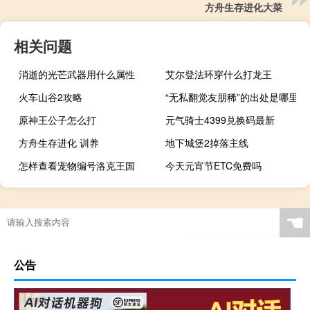
方舟生存进化大菜
相关问题
消逝的光芒武器用什么属性
艾尔登法环穿什么打龙王
火车山谷2攻略
“无私翻觉友朋稀”的出处是哪里
原神王公子怎么打
元气骑士4399兑换码最新
方舟生存进化 训养
地下城堡2掉落主线
怎样查看宠物编号洛克王国
今天元宵节ETC免费吗
☚
公告