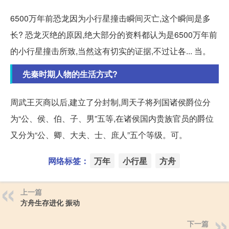
6500万年前恐龙因为小行星撞击瞬间灭亡,这个瞬间是多
长? 恐龙灭绝的原因,绝大部分的资料都认为是6500万年前
的小行星撞击所致,当然这有切实的证据,不过让各... 当。
先秦时期人物的生活方式?
周武王灭商以后,建立了分封制,周天子将列国诸侯爵位分
为“公、侯、伯、子、男”五等,在诸侯国内贵族官员的爵位
又分为“公、卿、大夫、士、庶人”五个等级。可。
网络标签：
万年
小行星
方舟
上一篇
方舟生存进化 振动
下一篇