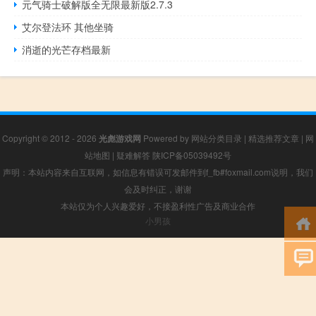
元气骑士破解版全无限最新版2.7.3
艾尔登法环 其他坐骑
消逝的光芒存档最新
Copyright © 2012 - 2026
光彪游戏网
Powered by
网站分类目录
|
精选推荐文章
|
网
站地图
|
疑难解答
陕ICP备05039492号
声明：本站内容来自互联网，如信息有错误可发邮件到f_fb#foxmail.com说明，我们
会及时纠正，谢谢
本站仅为个人兴趣爱好，不接盈利性广告及商业合作
小男孩