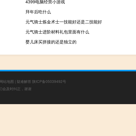
4399电脑经营小游戏
拜年后吃什么
元气骑士炼金术士一技能好还是二技能好
元气骑士进阶材料礼包里面有什么
婴儿床买拼接的还是独立的
网站地图
|
疑难解答
陕ICP备05039492号
，我们会及时纠正，谢谢