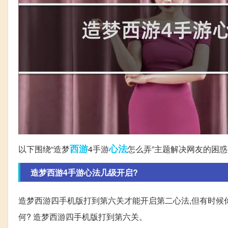
西游
心法
以下围绕“造梦
4手游
怎么弄”主题解决网友的困惑
造梦西游4手游心法几级开启?
造梦西游四手机版打到第六关才能开启第二心法,但有时候你
何? 造梦西游四手机版打到第六关。