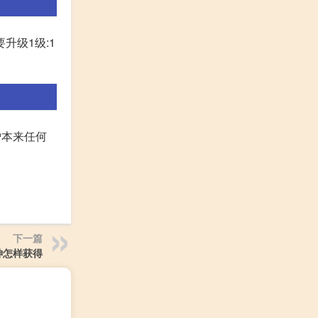
要升级1级:1
僧本来任何
下一篇
神怎样获得