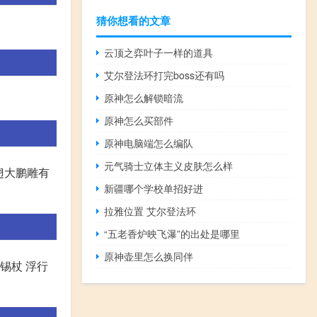
猜你想看的文章
云顶之弈叶子一样的道具
艾尔登法环打完boss还有吗
原神怎么解锁暗流
原神怎么买部件
原神电脑端怎么编队
元气骑士立体主义皮肤怎么样
翅大鹏雕有
新疆哪个学校单招好进
拉雅位置 艾尔登法环
“五老香炉映飞瀑”的出处是哪里
原神壶里怎么换同伴
锡杖 浮行