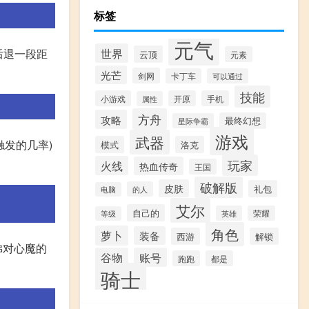
标签
元气
世界
后退一段距
云顶
元素
光芒
剑网
卡丁车
可以通过
技能
小游戏
开原
手机
属性
方舟
攻略
最终幻想
星际争霸
游戏
武器
触发的几率)
模式
洛克
玩家
火线
热血传奇
王国
破解版
皮肤
礼包
的人
电脑
艾尔
自己的
英雄
荣耀
等级
角色
萝卜
装备
西游
解锁
佛对心魔的
谷物
账号
跑跑
都是
骑士