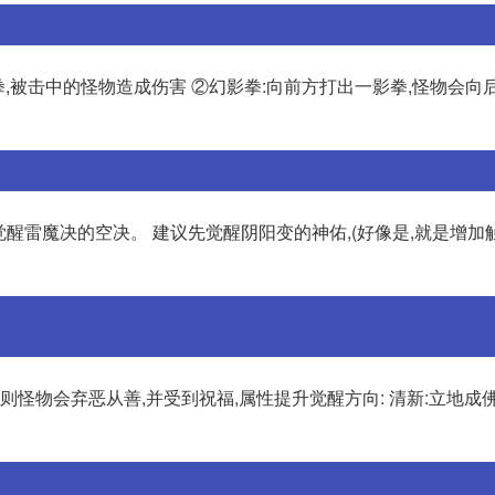
拳,被击中的怪物造成伤害 ②幻影拳:向前方打出一影拳,怪物会向
觉醒雷魔决的空决。 建议先觉醒阴阳变的神佑,(好像是,就是增加
则怪物会弃恶从善,并受到祝福,属性提升觉醒方向: 清新:立地成