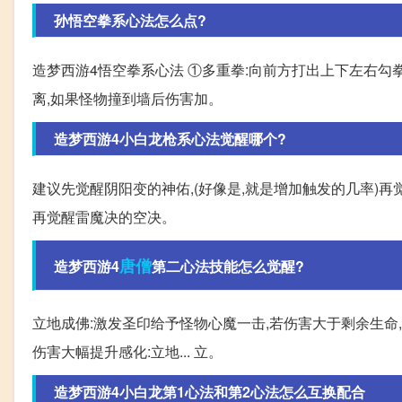
孙悟空拳系心法怎么点?
造梦西游4悟空拳系心法 ①多重拳:向前方打出上下左右勾
离,如果怪物撞到墙后伤害加。
造梦西游4小白龙枪系心法觉醒哪个?
建议先觉醒阴阳变的神佑,(好像是,就是增加触发的几率)再
再觉醒雷魔决的空决。
唐僧
造梦西游4
第二心法技能怎么觉醒?
立地成佛:激发圣印给予怪物心魔一击,若伤害大于剩余生命,
伤害大幅提升感化:立地... 立。
造梦西游4小白龙第1心法和第2心法怎么互换配合