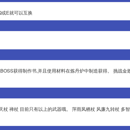
Q或E就可以互换
BOSS获得制作书,并且使用材料在炼丹炉中制造获得。 挑战金
究天杖 禅杖 目前只有以上的武器哦。 萍雨凤栖杖 风廉九转杖 多智