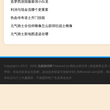
造梦西游国服最强小白龙
利润与现金流哪个更重要
热血传奇道士开门技能
元气骑士全信仰雕像怎么获得狂战士雕像
元气骑士新地图遗迹在哪
Copyright © 2012 - 2026
光彪游戏网
Powered by
网站分类目录
|
精选推荐文章
|
声明：本站内容来自互联网，如信息有错误可发邮件到f_fb#foxmail.com说明
本站仅为个人兴趣爱好，不接盈利性广告及商业合作