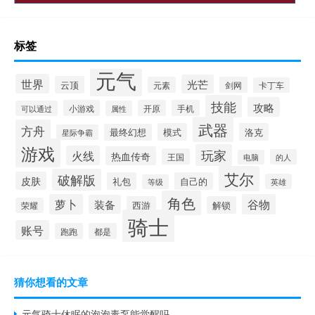
标签
元气
世界
光芒
云顶
元素
剑网
卡丁车
技能
攻略
小游戏
开原
手机
可以通过
属性
武器
方舟
模式
洛克
最终幻想
星际争霸
游戏
玩家
火线
热血传奇
王国
的人
电脑
艾尔
破解版
皮肤
礼包
自己的
英雄
等级
角色
萝卜
谷物
装备
西游
解锁
荣耀
骑士
账号
跑跑
都是
猜你想看的文章
元气骑士休眠的泡泡毒泵能觉醒吗