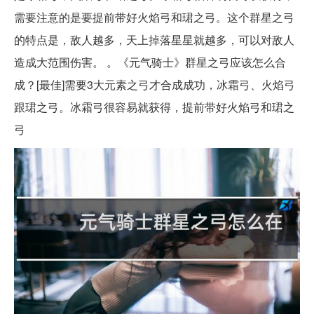
需要注意的是要提前带好火焰弓和珺之弓。这个群星之弓
的特点是，敌人越多，天上掉落星星就越多，可以对敌人
造成大范围伤害。 。《元气骑士》群星之弓应该怎么合
成？[最佳]需要3大元素之弓才合成成功，冰霜弓、火焰弓
跟珺之弓。冰霜弓很容易就获得，提前带好火焰弓和珺之
弓