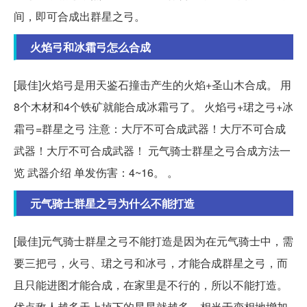
间，即可合成出群星之弓。
火焰弓和冰霜弓怎么合成
[最佳]火焰弓是用天鉴石撞击产生的火焰+圣山木合成。 用
8个木材和4个铁矿就能合成冰霜弓了。 火焰弓+珺之弓+冰
霜弓=群星之弓 注意：大厅不可合成武器！大厅不可合成
武器！大厅不可合成武器！ 元气骑士群星之弓合成方法一
览 武器介绍 单发伤害：4~16。 。
元气骑士群星之弓为什么不能打造
[最佳]元气骑士群星之弓不能打造是因为在元气骑士中，需
要三把弓，火弓、珺之弓和冰弓，才能合成群星之弓，而
且只能进图才能合成，在家里是不行的，所以不能打造。
优点敌人越多天上掉下的星星就越多，相当于变相地增加