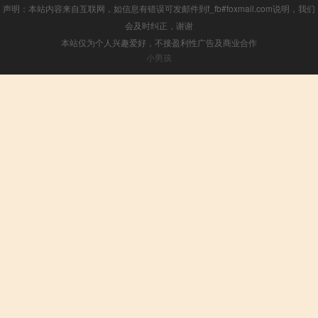
声明：本站内容来自互联网，如信息有错误可发邮件到f_fb#foxmail.com说明，我们
会及时纠正，谢谢
本站仅为个人兴趣爱好，不接盈利性广告及商业合作
小男孩