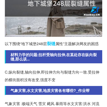
裂缝
以下围绕“地下城堡248层
属性”主题解决网友的困惑
材料力学的问题:拉杆受轴向拉伸,在某处存在纵向裂
缝,那么该...
C,纵向裂缝,轴向拉伸,即拉伸方向与裂缝方向一致.受拉伸
的横街面积没有改变,强度不变
气象灾害,水文灾害,地质灾害各有哪些?_作业帮
气象灾害 :极端天气 雪灾 飓风 暴雨等水文灾害:洪水 河流