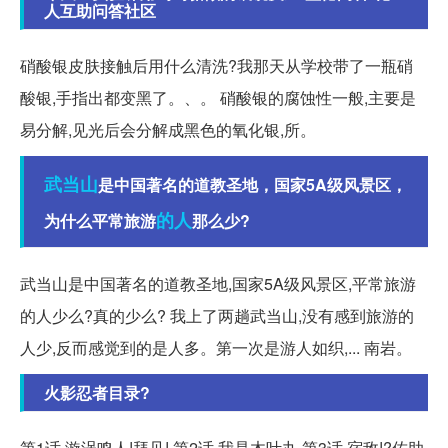
人互助问答社区
硝酸银皮肤接触后用什么清洗?我那天从学校带了一瓶硝
酸银,手指出都变黑了。、。 硝酸银的腐蚀性一般,主要是
易分解,见光后会分解成黑色的氧化银,所。
武当山
是中国著名的道教圣地，国家5A级风景区，
的人
为什么平常旅游
那么少?
武当山是中国著名的道教圣地,国家5A级风景区,平常旅游
的人少么?真的少么? 我上了两趟武当山,没有感到旅游的
人少,反而感觉到的是人多。第一次是游人如织,... 南岩。
火影忍者目录?
第1话 漩涡鸣人!拜见! 第2话 我是木叶丸 第3话 宿敌!?佐助