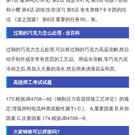
和小樱 第4话 训练!生存演习 第5话 丧失资格?卡卡西的结
论 《波之国篇》 第6话 重要的任务!向... 第。
过期的巧克力怎么处理 - 业百科
过期的巧克力怎么处理,可以将过期的巧克力高温溶解,然后
动手制作成非常有意思的工艺品。用温水溶解,等巧克力泥
冷却之后,再加入大量的清水,然后用来浇灌花朵和其。
高级焊工考试试题
173.根据JB4708—92《钢制压力容器焊接工艺评定》的规
定,埋弧焊时电流种类或极性属于( C )。 A.重要因素 B.补加
因素 C.次要因素 174.根据JB4708—9。
大家铸铁可以焊接吗?