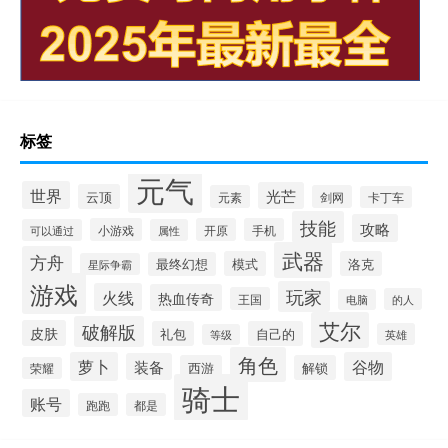
标签
元气
世界
光芒
云顶
元素
剑网
卡丁车
技能
攻略
小游戏
开原
手机
可以通过
属性
武器
方舟
模式
洛克
最终幻想
星际争霸
游戏
玩家
火线
热血传奇
王国
的人
电脑
艾尔
破解版
皮肤
礼包
自己的
英雄
等级
角色
萝卜
谷物
装备
西游
解锁
荣耀
骑士
账号
跑跑
都是