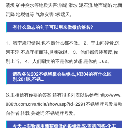
溃坝 矿井突水等地质灾害:崩塌 滑坡 泥石流 地面塌陷 地面
沉降 地裂缝等 气象灾害 :极端天。
有什么励志的句子可以用来做微信签名?
1、我宁愿犯错误,也不愿什么都不做。 2、宁山间碎骨,沉
河不浮,不愿守棺而驻,灵魂碌碌。 3、他们都假装颓废,你
别上当。 4、人们嘲笑的不是你的梦想,是你的... 62。
请教各位202不锈钢板会生锈么,和304的有什么区
别.201呢,不锈...
这里相信有你要的答案,还有很多列表以供参考!http://www.
888th.com.cn/article/show.asp?id=2291不锈钢牌号发展动
向作者:转载 关键词:不锈钢牌号发。
今天上实验课用葡萄糖做的银镜反应-盖德问答-化工