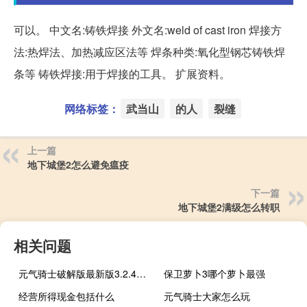
可以。 中文名:铸铁焊接 外文名:weld of cast iron 焊接方
法:热焊法、加热减应区法等 焊条种类:氧化型钢芯铸铁焊
条等 铸铁焊接:用于焊接的工具。 扩展资料。
网络标签：
武当山
的人
裂缝
上一篇
地下城堡2怎么避免瘟疫
下一篇
地下城堡2满级怎么转职
相关问题
元气骑士破解版最新版3.2.4远程联机秒杀
保卫萝卜3哪个萝卜最强
经营所得现金包括什么
元气骑士大家怎么玩