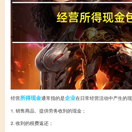
所得
现金
企业
经营
通常指的是
在日常经营活动中产生的现
1. 销售商品、提供劳务收到的现金；
2. 收到的税费返还；