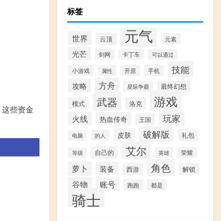
标签
元气
世界
云顶
元素
光芒
剑网
卡丁车
可以通过
技能
小游戏
开原
手机
属性
方舟
攻略
最终幻想
星际争霸
游戏
武器
模式
洛克
。这些资金
玩家
火线
热血传奇
王国
破解版
皮肤
礼包
的人
电脑
艾尔
自己的
英雄
荣耀
等级
角色
萝卜
装备
西游
解锁
谷物
账号
跑跑
都是
骑士