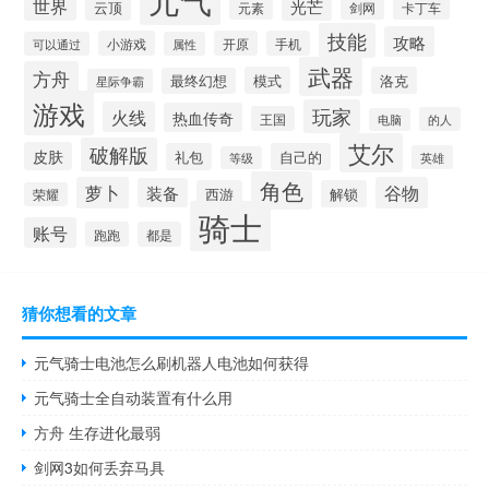
世界
光芒
云顶
元素
剑网
卡丁车
技能
攻略
小游戏
开原
手机
可以通过
属性
武器
方舟
模式
洛克
最终幻想
星际争霸
游戏
玩家
火线
热血传奇
王国
的人
电脑
艾尔
破解版
皮肤
礼包
自己的
英雄
等级
角色
萝卜
谷物
装备
西游
解锁
荣耀
骑士
账号
跑跑
都是
猜你想看的文章
元气骑士电池怎么刷机器人电池如何获得
元气骑士全自动装置有什么用
方舟 生存进化最弱
剑网3如何丢弃马具