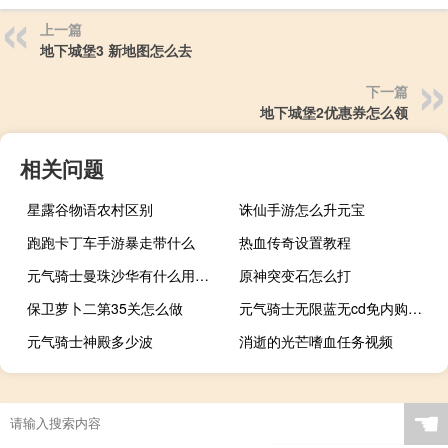
上一篇
地下城堡3 新地图怎么去
下一篇
地下城堡2优惠券怎么领
相关问题
星露谷物语农村区别
诛仙手游怎么升元宝
跑跑卡丁车手游暴走带什么
热血传奇设置教程
元气骑士曼珠沙华有什么用多久成熟
原神突变石怎么打
保卫萝卜二第35关怎么做
元气骑士无限蓝无cd免内购最新版下载
元气骑士神殿多少波
消逝的光芒嗜血任务视频
☚