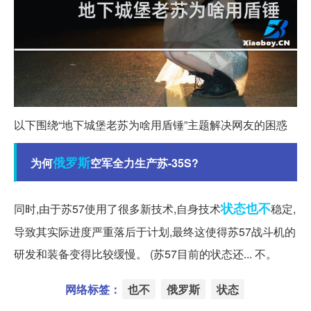
以下围绕“地下城堡老苏为啥用盾锤”主题解决网友的困惑
俄罗斯
为何
空军全力生产苏-35S?
状态
也不
同时,由于苏57使用了很多新技术,自身技术
稳定,
导致其实际进度严重落后于计划,最终这使得苏57战斗机的
研发和装备变得比较缓慢。 (苏57目前的状态还... 不。
网络标签：
也不
俄罗斯
状态