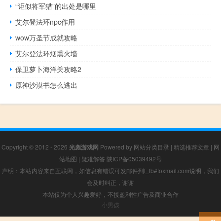
“讵似将军猎”的出处是哪里
艾尔登法环npc作用
wow万圣节成就攻略
艾尔登法环烟熏火墙
保卫萝卜海洋关攻略2
原神沙漠书怎么逃出
Copyright © 2012 - 2026
光彪游戏网
Powered by
网站分类目录
|
精选推荐文章
|
网
站地图
|
疑难解答
陕ICP备05039492号
声明：本站内容来自互联网，如信息有错误可发邮件到f_fb#foxmail.com说明，我们
会及时纠正，谢谢
本站仅为个人兴趣爱好，不接盈利性广告及商业合作
小男孩