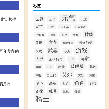
标签
元气
世界
活动,获得
云顶
元素
光芒
剑网
卡丁车
可以通过
技能
小游戏
开原
手机
属性
方舟
攻略
最终幻想
星际争霸
游戏
武器
不同年龄段的
模式
洛克
玩家
火线
热血传奇
王国
破解版
皮肤
礼包
的人
电脑
艾尔
自己的
英雄
荣耀
等级
角色
萝卜
装备
西游
解锁
璃月市
谷物
账号
跑跑
都是
骑士