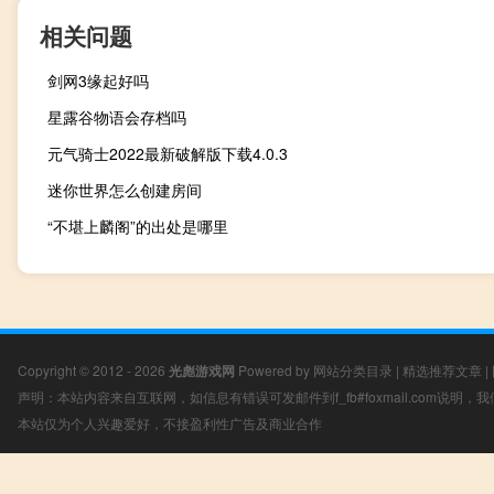
相关问题
剑网3缘起好吗
星露谷物语会存档吗
元气骑士2022最新破解版下载4.0.3
迷你世界怎么创建房间
“不堪上麟阁”的出处是哪里
Copyright © 2012 - 2026
光彪游戏网
Powered by
网站分类目录
|
精选推荐文章
|
声明：本站内容来自互联网，如信息有错误可发邮件到f_fb#foxmail.com说明
本站仅为个人兴趣爱好，不接盈利性广告及商业合作