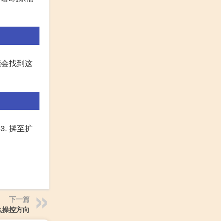
能会找到这
3. 揉至扩
下一篇
么操控方向