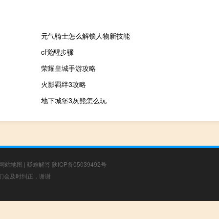
元气骑士怎么解锁人物新技能
cf觉醒步骤
荣耀皇城手游攻略
火影羁绊3攻略
地下城堡3灰熊怎么玩
网站地图
|
疑难解答
陕ICP备05039492号
，我们会及时纠正，谢谢