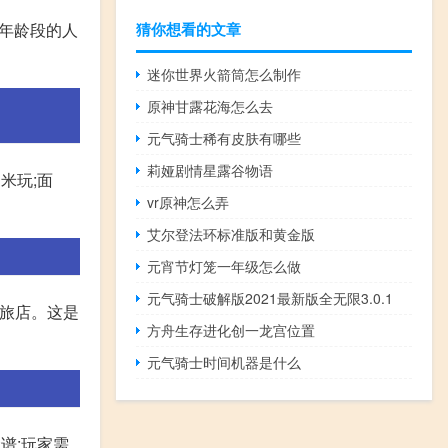
猜你想看的文章
同年龄段的人
迷你世界火箭筒怎么制作
原神甘露花海怎么去
元气骑士稀有皮肤有哪些
莉娅剧情星露谷物语
米玩;面
vr原神怎么弄
艾尔登法环标准版和黄金版
元宵节灯笼一年级怎么做
元气骑士破解版2021最新版全无限3.0.1
狗旅店。这是
方舟生存进化创一龙宫位置
元气骑士时间机器是什么
谱:玩家需