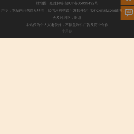
站地图
|
疑难解答
陕ICP备05039492号
声明：本站内容来自互联网，如信息有错误可发邮件到f_fb#foxmail.com说明，我们
会及时纠正，谢谢
本站仅为个人兴趣爱好，不接盈利性广告及商业合作
小男孩