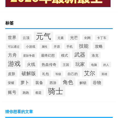
标签
元气
世界
光芒
云顶
元素
剑网
卡丁车
技能
攻略
小游戏
开原
手机
可以通过
属性
武器
方舟
模式
洛克
最终幻想
星际争霸
游戏
玩家
火线
热血传奇
王国
的人
电脑
艾尔
破解版
皮肤
礼包
自己的
英雄
等级
角色
萝卜
谷物
装备
西游
解锁
荣耀
骑士
账号
跑跑
都是
猜你想看的文章