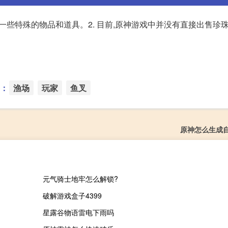
买一些特殊的物品和道具。2. 目前,原神游戏中并没有直接出售珍
：
渔场
玩家
鱼叉
原神怎么生成
元气骑士地牢怎么解锁?
破解游戏盒子4399
星露谷物语雷电下雨吗