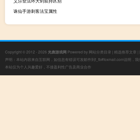
艾尔登法环大剑双持区别
诛仙手游刺客法宝属性
Copyright © 2012 - 2026
光彪游戏网
Powered by
网站分类目录
|
精选推荐文章
|
声明：本站内容来自互联网，如信息有错误可发邮件到f_fb#foxmail.com说明
本站仅为个人兴趣爱好，不接盈利性广告及商业合作