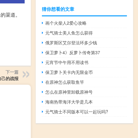
猜你想看的文章
珠的渠道。
画个火柴人2爱心攻略
元气骑士美人鱼怎么获得
俄罗斯区艾尔登法环多少钱
保卫萝卜4》反萝卜传奇第37
元宵节中午用不用读书
下一篇
保卫萝卜关卡内无限金币
自己的战报
在原神怎么获取鱼竿
怎么在原神里卸载原神号
海南热带海洋大学是几本
元气骑士不同版本可以一起玩吗?