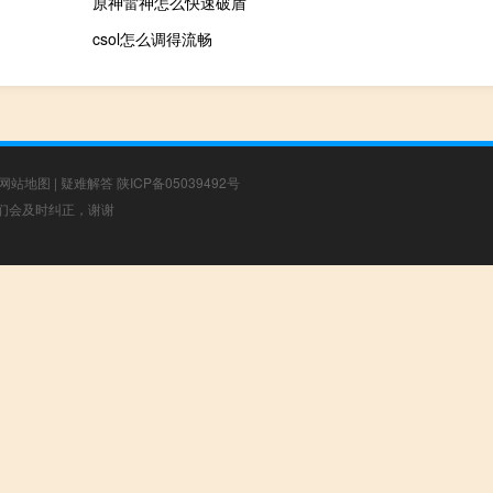
原神雷神怎么快速破盾
csol怎么调得流畅
网站地图
|
疑难解答
陕ICP备05039492号
，我们会及时纠正，谢谢