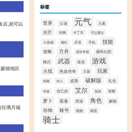
标签
元气
世界
云顶
鱼后,就可以
元素
光芒
剑网
卡丁车
可以通过
技能
小游戏
开原
手机
属性
方舟
攻略
最终幻想
星际争霸
游戏
武器
模式
洛克
往蒙德地区
玩家
火线
热血传奇
王国
破解版
皮肤
礼包
的人
电脑
艾尔
自己的
英雄
荣耀
等级
角色
萝卜
装备
西游
解锁
前往璃月城
谷物
账号
跑跑
都是
骑士