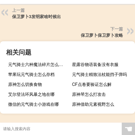
上一篇
保卫萝卜3发明家啥时候出
下一篇
保卫萝卜保卫萝卜攻略
相关问题
元气骑士六种魔法碎片怎么获得
星露谷物语装备没有衣服
苹果玩元气骑士怎么存档
元气骑士精致法杖能挡子弹吗
原神怎么切换食物
CF点卷要验证怎么解
艾尔登法环风暴之地在哪
原神琴怎么打攻击
微信的元气骑士小游戏在哪
原神借助元素视野怎么
☚