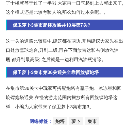
了十楼就等于过了一半啦,大家再一口气爬到上去就出来了,
这个模式还是比较考验人的,那么如何过本关呢。。
保卫萝卜3集市爬楼攻略共10层第7关?
这一关的道路比较集中,建筑都在两边,开局建议大家先在出
口处放雪球炮台,升到二级,再在下面放雷达和右侧放汽油
瓶,都升到最高级; 之后就是一边利用汽油瓶清除。
保卫萝卜3集市第36关通关全靠回旋镖炮塔
在集市第36关卡中玩家可搭配炮塔有瓶子炮、冰冻星和回
旋镖炮塔通关,在怪物游走范围内摆放所有回旋镖炮塔这
样... 小编为大家带来了保卫萝卜3集市第3。
网络标签：
炮塔
萝卜
集市