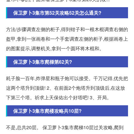
保卫萝卜3集市第52关攻略52关怎么通关?
方法/步骤调查左侧的柜子,得到钳子和一根木棍调查右侧的
盔甲,拿到一张画卷和一个手套调查左侧的柜子,根据画卷上
的图案提示,调整机关,拿到一个圆环将木棍和。
保卫萝卜3集市爬梯第62关?
耗子脸一百年,炸弹星和瓶子炮可以接受。千万记得,优先把
这两个塔升到顶级! 2、在前面2个炮塔升到顶级后,在这放
下第三个塔。祈求上天保佑出个好塔吧! 3、开局。
保卫萝卜3集市爬楼攻略共10层?
不是,总共20层。 保卫萝卜3集市爬梯10层过关攻略,爬到