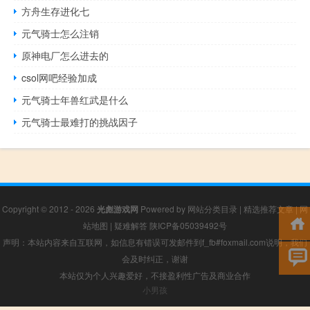
方舟生存进化七
元气骑士怎么注销
原神电厂怎么进去的
csol网吧经验加成
元气骑士年兽红武是什么
元气骑士最难打的挑战因子
Copyright © 2012 - 2026
光彪游戏网
Powered by
网站分类目录
|
精选推荐文章
|
网
站地图
|
疑难解答
陕ICP备05039492号
声明：本站内容来自互联网，如信息有错误可发邮件到f_fb#foxmail.com说明，我们
会及时纠正，谢谢
本站仅为个人兴趣爱好，不接盈利性广告及商业合作
小男孩