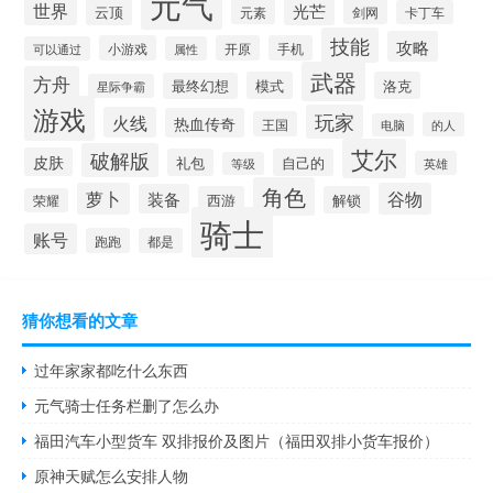
元气
世界
光芒
云顶
元素
剑网
卡丁车
技能
攻略
小游戏
开原
手机
可以通过
属性
武器
方舟
模式
洛克
最终幻想
星际争霸
游戏
玩家
火线
热血传奇
王国
的人
电脑
艾尔
破解版
皮肤
礼包
自己的
英雄
等级
角色
萝卜
谷物
装备
西游
解锁
荣耀
骑士
账号
跑跑
都是
猜你想看的文章
过年家家都吃什么东西
元气骑士任务栏删了怎么办
福田汽车小型货车 双排报价及图片（福田双排小货车报价）
原神天赋怎么安排人物