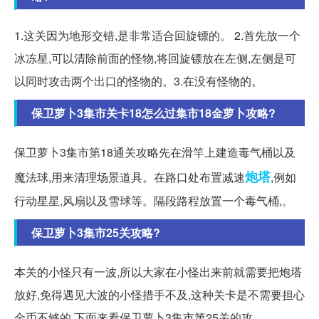
1.这关因为地形交错,是非常适合回旋镖的。 2.首先放一个
冰冻星,可以清除前面的怪物,将回旋镖放在左侧,左侧是可
以同时攻击两个出口的怪物的。3.在没有怪物的。
保卫萝卜3集市关卡18怎么过集市18金萝卜攻略?
保卫萝卜3集市第18通关攻略先在滑竿上建造毒气桶以及
炮塔
魔法球,用来清理场景道具。在路口处布置减速
,例如
行动星星,风扇以及雪球等。隔段路程放置一个毒气桶,。
保卫萝卜3集市25关攻略?
本关的小怪只有一波,所以大家在小怪出来前就需要把炮塔
放好,免得遇见大波的小怪措手不及,这种关卡是不需要担心
金币不够的,下面来看保卫萝卜3集市第25关的攻...