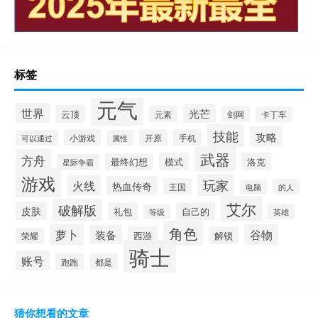
标签
元气
世界
光芒
云顶
元素
剑网
卡丁车
技能
攻略
小游戏
开原
手机
可以通过
属性
武器
方舟
模式
洛克
最终幻想
星际争霸
游戏
玩家
火线
热血传奇
王国
的人
电脑
艾尔
破解版
皮肤
礼包
自己的
英雄
等级
角色
萝卜
谷物
装备
西游
解锁
荣耀
骑士
账号
跑跑
都是
猜你想看的文章