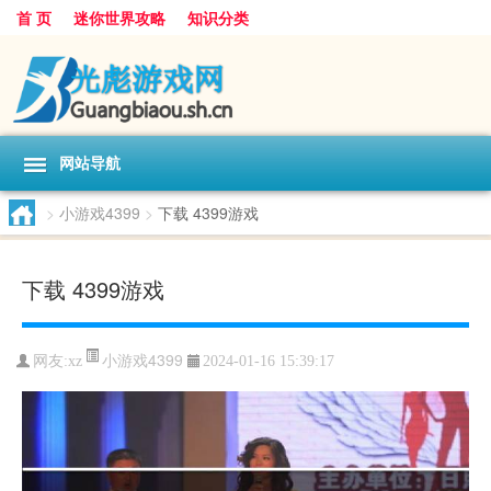
首 页
迷你世界攻略
知识分类
网站导航
>
小游戏4399
>
下载 4399游戏
下载 4399游戏
小游戏4399
网友:
xz
2024-01-16 15:39:17