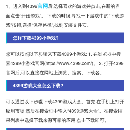
官网
1、进入到4399
后,选择喜欢的游戏并点击,在新的界
面点击“开始游戏”。 下载的时候,寻找一下游戏中的“下载游
戏”按钮,选择“保存路径”,找到安装文件安。
怎样下载4399小游戏?
您可以按照以下步骤来下载4399小游戏: 1. 在浏览器中搜
索4399小游戏官网(https://www.4399.com/)。 2. 打开4399
官网后,可以直接在网站上浏览、搜索、下载各。
4399游戏大盒怎么下载?
可以通过以下步骤下载4399游戏大盒。首先,在手机上打开
应用市场,然后在搜索框中输入“4399游戏大盒”。在搜索结
果列表中选择下载来源可靠的应用,点击下载即可。