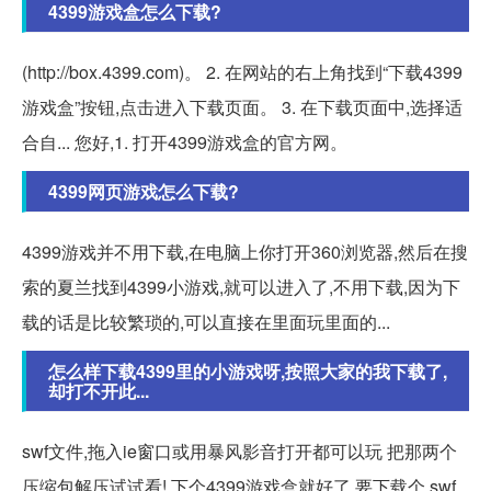
4399游戏盒怎么下载?
(http://box.4399.com)。 2. 在网站的右上角找到“下载4399
游戏盒”按钮,点击进入下载页面。 3. 在下载页面中,选择适
合自... 您好,1. 打开4399游戏盒的官方网。
4399网页游戏怎么下载?
4399游戏并不用下载,在电脑上你打开360浏览器,然后在搜
索的夏兰找到4399小游戏,就可以进入了,不用下载,因为下
载的话是比较繁琐的,可以直接在里面玩里面的...
怎么样下载4399里的小游戏呀,按照大家的我下载了,
却打不开此...
swf文件,拖入ie窗口或用暴风影音打开都可以玩 把那两个
压缩包解压试试看! 下个4399游戏盒就好了 要下载个 swf