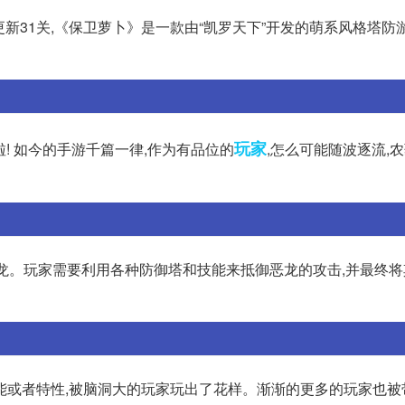
点更新31关,《保卫萝卜》是一款由“凯罗天下”开发的萌系风格塔防游戏
玩家
啦! 如今的手游千篇一律,作为有品位的
,怎么可能随波逐流,
恶龙。玩家需要利用各种防御塔和技能来抵御恶龙的攻击,并最终
能或者特性,被脑洞大的玩家玩出了花样。渐渐的更多的玩家也被