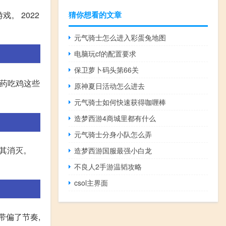
猜你想看的文章
。 2022
元气骑士怎么进入彩蛋兔地图
电脑玩cf的配置要求
保卫萝卜码头第66关
农药吃鸡这些
原神夏日活动怎么进去
元气骑士如何快速获得咖喱棒
造梦西游4商城里都有什么
元气骑士分身小队怎么弄
将其消灭。
造梦西游国服最强小白龙
不良人2手游温韬攻略
csol主界面
带偏了节奏,