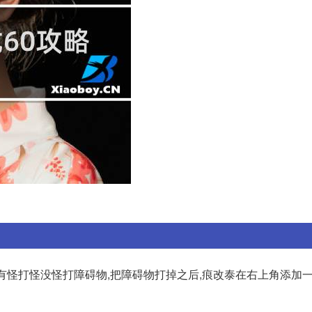
步、有怪打怪没怪打障碍物,把障碍物打掉之后,痕改泰在右上角添加