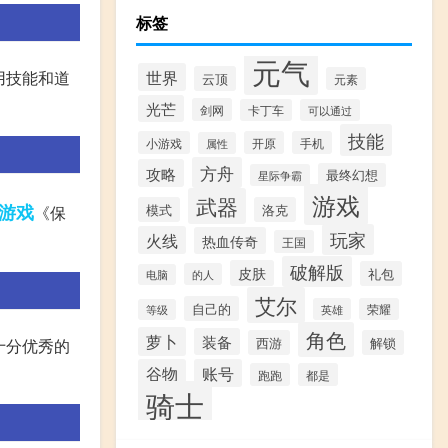
标签
元气
世界
用技能和道
云顶
元素
光芒
剑网
卡丁车
可以通过
技能
小游戏
开原
手机
属性
方舟
攻略
最终幻想
星际争霸
游戏
武器
游戏
模式
洛克
《保
玩家
火线
热血传奇
王国
破解版
皮肤
礼包
的人
电脑
艾尔
自己的
英雄
荣耀
等级
角色
萝卜
装备
西游
解锁
,十分优秀的
谷物
账号
跑跑
都是
骑士