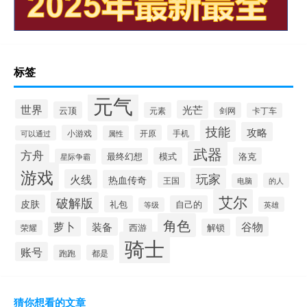
标签
元气
世界
光芒
云顶
元素
剑网
卡丁车
技能
攻略
小游戏
开原
手机
可以通过
属性
武器
方舟
模式
洛克
最终幻想
星际争霸
游戏
玩家
火线
热血传奇
王国
的人
电脑
艾尔
破解版
皮肤
礼包
自己的
英雄
等级
角色
萝卜
谷物
装备
西游
解锁
荣耀
骑士
账号
跑跑
都是
猜你想看的文章