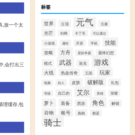
标签
元气
世界
云顶
元素
具,放一个太
光芒
剑网
卡丁车
可以通过
技能
小游戏
开原
手机
属性
方舟
攻略
最终幻想
星际争霸
游戏
武器
模式
洛克
中,会打出三
玩家
火线
热血传奇
王国
破解版
皮肤
礼包
的人
电脑
艾尔
自己的
英雄
荣耀
等级
角色
萝卜
装备
西游
解锁
清理缓存,包
谷物
账号
跑跑
都是
骑士