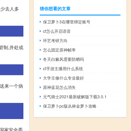
猜你想看的文章
、少去人多
保卫萝卜3在哪里绑定账号
cf怎么开启语音
环艺考研方向
管制,并处或
怎么固定原神帧率
冬天白癜风需要防晒吗
cf手游主播用什么系统
大学主修什么专业最好
院送来一个病
原神蓝花怎么消失
元气骑士2021最新破解版下载3.0.1
保卫萝卜pc版丛林金萝卜攻略
在国家安全委