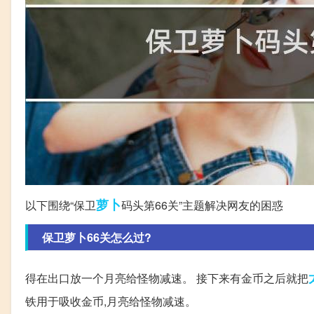
萝卜
以下围绕“保卫
码头第66关”主题解决网友的困惑
保卫萝卜66关怎么过?
得在出口放一个月亮给怪物减速。 接下来有金币之后就把
铁用于吸收金币,月亮给怪物减速。