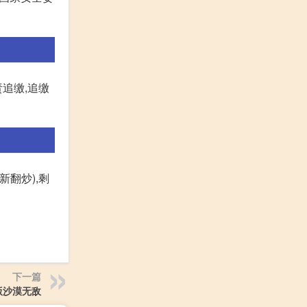
追缴,追缴
翻炒),剩
下一篇
版沙漠无敌