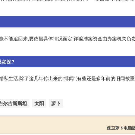
能不能追回来,要依据具体情况而定,诈骗涉案资金由办案机关负责
莫如深?
私生活,除了这几年传出来的“绯闻”(有些还是多年前的旧闻被重新
吉尔吉斯斯坦
太阳
萝卜
保卫萝卜电脑