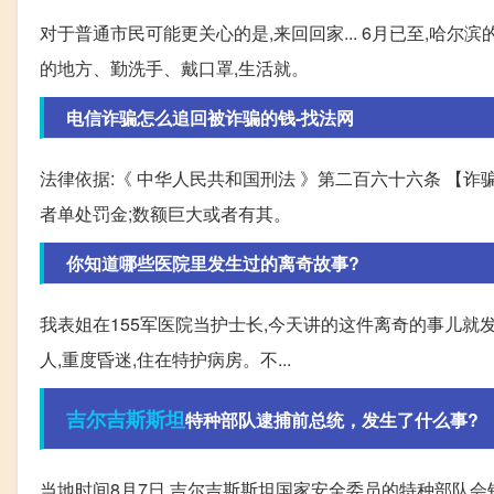
对于普通市民可能更关心的是,来回回家... 6月已至,哈
的地方、勤洗手、戴口罩,生活就。
电信诈骗怎么追回被诈骗的钱-找法网
法律依据:《 中华人民共和国刑法 》第二百六十六条 【诈
者单处罚金;数额巨大或者有其。
你知道哪些医院里发生过的离奇故事?
我表姐在155军医院当护士长,今天讲的这件离奇的事儿就发
人,重度昏迷,住在特护病房。不...
吉尔吉斯斯坦
特种部队逮捕前总统，发生了什么事?
当地时间8月7日,吉尔吉斯斯坦国家安全委员的特种部队