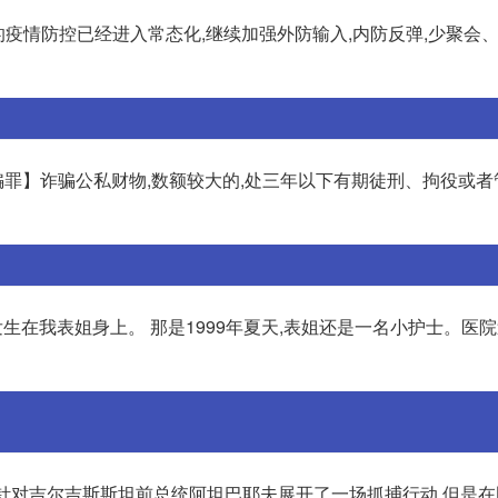
尔滨的疫情防控已经进入常态化,继续加强外防输入,内防反弹,少聚会
骗罪】诈骗公私财物,数额较大的,处三年以下有期徒刑、拘役或者
生在我表姐身上。 那是1999年夏天,表姐还是一名小护士。医
会针对吉尔吉斯斯坦前总统阿坦巴耶夫展开了一场抓捕行动,但是