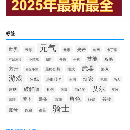
标签
元气
世界
光芒
云顶
元素
剑网
卡丁车
技能
攻略
小游戏
开原
手机
可以通过
属性
武器
方舟
模式
洛克
最终幻想
星际争霸
游戏
玩家
火线
热血传奇
王国
的人
电脑
艾尔
破解版
皮肤
礼包
自己的
英雄
等级
角色
萝卜
谷物
装备
西游
解锁
荣耀
骑士
账号
跑跑
都是