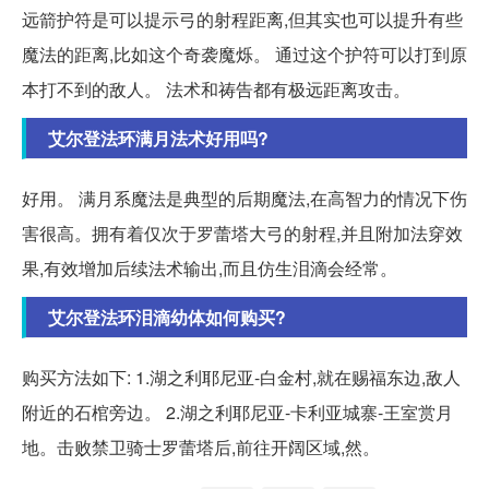
远箭护符是可以提示弓的射程距离,但其实也可以提升有些
魔法的距离,比如这个奇袭魔烁。 通过这个护符可以打到原
本打不到的敌人。 法术和祷告都有极远距离攻击。
艾尔登法环满月法术好用吗?
好用。 满月系魔法是典型的后期魔法,在高智力的情况下伤
害很高。拥有着仅次于罗蕾塔大弓的射程,并且附加法穿效
果,有效增加后续法术输出,而且仿生泪滴会经常。
艾尔登法环泪滴幼体如何购买?
购买方法如下: 1.湖之利耶尼亚-白金村,就在赐福东边,敌人
附近的石棺旁边。 2.湖之利耶尼亚-卡利亚城寨-王室赏月
地。击败禁卫骑士罗蕾塔后,前往开阔区域,然。