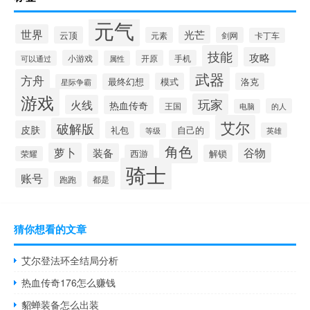
元气
世界
光芒
云顶
元素
剑网
卡丁车
技能
攻略
小游戏
开原
手机
可以通过
属性
武器
方舟
模式
洛克
最终幻想
星际争霸
游戏
玩家
火线
热血传奇
王国
的人
电脑
艾尔
破解版
皮肤
礼包
自己的
英雄
等级
角色
萝卜
谷物
装备
西游
解锁
荣耀
骑士
账号
跑跑
都是
猜你想看的文章
艾尔登法环全结局分析
热血传奇176怎么赚钱
貂蝉装备怎么出装