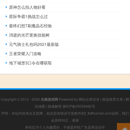
原神怎么拍人物好看
星际争霸1挑战怎么过
最终幻想7刷魔晶石经验
消逝的光芒更换技能树
元气骑士礼包码2021最新版
王者荣耀入门攻略
地下城堡3口令在哪获取
Copyright © 2012 - 2026
光彪游戏网
Powered by
网站分类目录
|
精选推荐文章
|
网
站地图
|
疑难解答
陕ICP备05039492号
声明：本站内容来自互联网，如信息有错误可发邮件到f_fb#foxmail.com说明，我们
会及时纠正，谢谢
本站仅为个人兴趣爱好，不接盈利性广告及商业合作