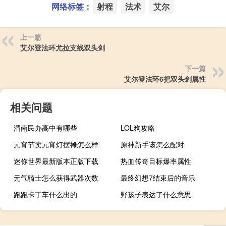
网络标签：
射程
法术
艾尔
上一篇
艾尔登法环尤拉支线双头剑
下一篇
艾尔登法环6把双头剑属性
相关问题
渭南民办高中有哪些
LOL狗攻略
元宵节卖元宵灯摆摊怎么样
原神新手该怎么配对
迷你世界最新版本正版下载
热血传奇目标爆率属性
元气骑士怎么获得武器次数
最终幻想7结束后的音乐
跑跑卡丁车什么出的
野孩子表达了什么意思