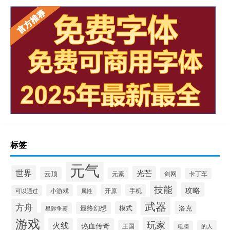
标签
元气
世界
光芒
云顶
元素
剑网
卡丁车
技能
攻略
小游戏
开原
手机
可以通过
属性
武器
方舟
模式
洛克
最终幻想
星际争霸
游戏
玩家
火线
热血传奇
王国
的人
电脑