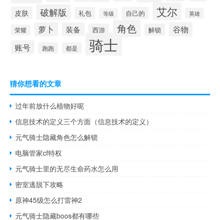
艾尔
破解版
皮肤
礼包
自己的
英雄
等级
角色
萝卜
谷物
装备
西游
解锁
荣耀
骑士
账号
跑跑
都是
猜你想看的文章
过年前放什么植物好呢
信息技术的定义三个方面（信息技术的定义）
元气骑士隐藏角色怎么解锁
电脑管家cf特权
元气骑士里的无尽生命药水怎么用
密室逃脱下攻略
原神45级怎么打雷神2
元气骑士隐藏boos都有哪些