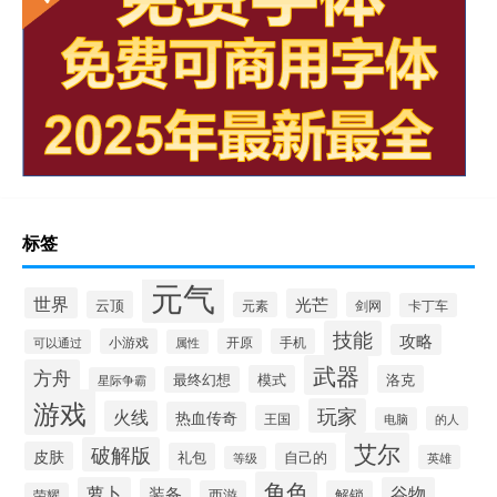
标签
元气
世界
光芒
云顶
元素
剑网
卡丁车
技能
攻略
小游戏
开原
手机
可以通过
属性
武器
方舟
模式
洛克
最终幻想
星际争霸
游戏
玩家
火线
热血传奇
王国
的人
电脑
艾尔
破解版
皮肤
礼包
自己的
英雄
等级
角色
萝卜
谷物
装备
西游
解锁
荣耀