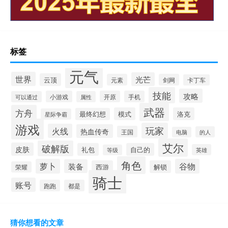
标签
元气
世界
光芒
云顶
元素
剑网
卡丁车
技能
攻略
小游戏
开原
手机
可以通过
属性
武器
方舟
模式
洛克
最终幻想
星际争霸
游戏
玩家
火线
热血传奇
王国
的人
电脑
艾尔
破解版
皮肤
礼包
自己的
英雄
等级
角色
萝卜
谷物
装备
西游
解锁
荣耀
骑士
账号
跑跑
都是
猜你想看的文章