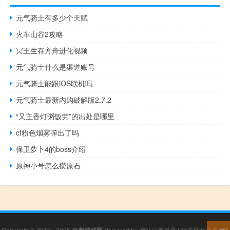
元气骑士有多少个天赋
火车山谷2攻略
冥王生存方舟进化视频
元气骑士什么是渠道账号
元气骑士能跟iOS联机吗
元气骑士最新内购破解版2.7.2
“又主香灯粥饭劳”的出处是哪里
cf粉色烟雾弹出了吗
保卫萝卜4的boss介绍
原神小号怎么攒原石
Copyright © 2012 - 2026
Powered by
网站分类目录
|
精选推荐文章
|
网