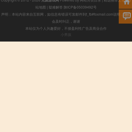
光彪游戏网
站地图
|
疑难解答
陕ICP备05039492号
声明：本站内容来自互联网，如信息有错误可发邮件到f_fb#foxmail.com说明，我们
会及时纠正，谢谢
本站仅为个人兴趣爱好，不接盈利性广告及商业合作
小男孩