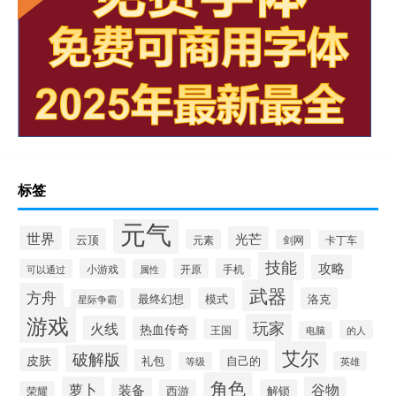
标签
元气
世界
光芒
云顶
元素
剑网
卡丁车
技能
攻略
小游戏
开原
手机
可以通过
属性
武器
方舟
模式
洛克
最终幻想
星际争霸
游戏
玩家
火线
热血传奇
王国
的人
电脑
艾尔
破解版
皮肤
礼包
自己的
英雄
等级
角色
萝卜
谷物
装备
西游
解锁
荣耀