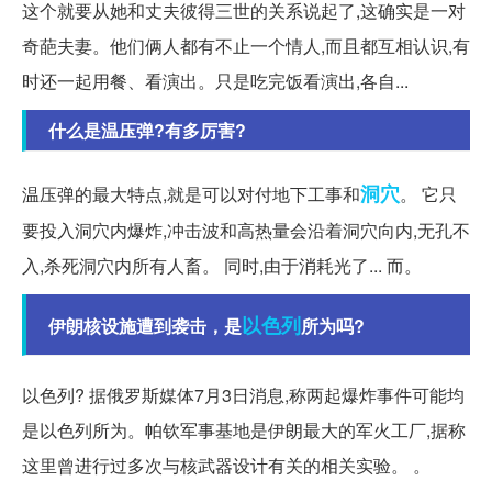
这个就要从她和丈夫彼得三世的关系说起了,这确实是一对
奇葩夫妻。他们俩人都有不止一个情人,而且都互相认识,有
时还一起用餐、看演出。只是吃完饭看演出,各自...
什么是温压弹?有多厉害?
洞穴
温压弹的最大特点,就是可以对付地下工事和
。 它只
要投入洞穴内爆炸,冲击波和高热量会沿着洞穴向内,无孔不
入,杀死洞穴内所有人畜。 同时,由于消耗光了... 而。
以色列
伊朗核设施遭到袭击，是
所为吗?
以色列? 据俄罗斯媒体7月3日消息,称两起爆炸事件可能均
是以色列所为。帕钦军事基地是伊朗最大的军火工厂,据称
这里曾进行过多次与核武器设计有关的相关实验。 。