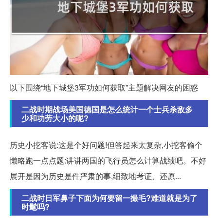
以下围绕“地下城堡3军功如何获取”主题解决网友的困惑
二战时期战场美国德国是怎么统计一个士兵杀敌多
少和功劳大小的呢?
历史小挖客说:这是个好问题!但答起来太复杂,小挖客偷个
懒略跑一点点题:讲讲两国的飞行员怎么计算战绩吧。不好
展开是因为历史是件严肃的事,细致地考证、还原...
二战时日军鼻子下面为何要留一撮毛?难道就是为了
时髦吗?