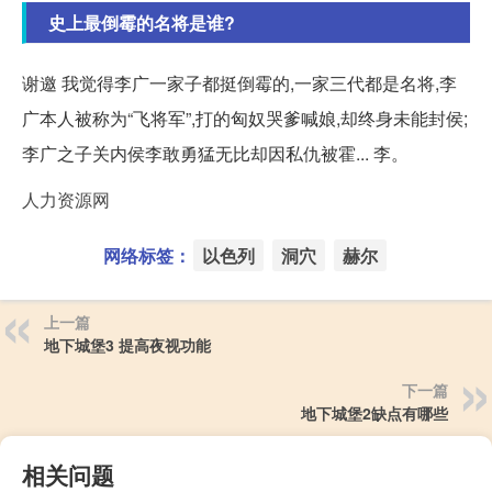
史上最倒霉的名将是谁?
谢邀 我觉得李广一家子都挺倒霉的,一家三代都是名将,李
广本人被称为“飞将军”,打的匈奴哭爹喊娘,却终身未能封侯;
李广之子关内侯李敢勇猛无比却因私仇被霍... 李。
人力资源网
网络标签：
以色列
洞穴
赫尔
上一篇
地下城堡3 提高夜视功能
下一篇
地下城堡2缺点有哪些
相关问题