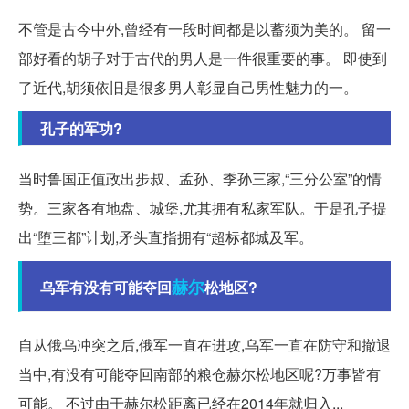
不管是古今中外,曾经有一段时间都是以蓄须为美的。 留一
部好看的胡子对于古代的男人是一件很重要的事。 即使到
了近代,胡须依旧是很多男人彰显自己男性魅力的一。
孔子的军功?
当时鲁国正值政出步叔、孟孙、季孙三家,“三分公室”的情
势。三家各有地盘、城堡,尤其拥有私家军队。于是孔子提
出“堕三都”计划,矛头直指拥有“超标都城及军。
赫尔
乌军有没有可能夺回
松地区?
自从俄乌冲突之后,俄军一直在进攻,乌军一直在防守和撤退
当中,有没有可能夺回南部的粮仓赫尔松地区呢?万事皆有
可能。 不过由于赫尔松距离已经在2014年就归入...