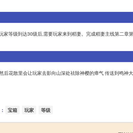
玩家等级到达30级后,需要玩家来到稻妻。完成稻妻主线第二章第
务,然后花散里会让玩家去影向山深处祛除神樱的瘴气 传送到鸣神
：
宝箱
玩家
等级