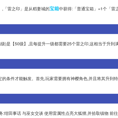
宝箱
」,「雷之印」是从稻妻城的
中获得:「普通宝箱」=1个「雷
级)是【50级】,且每提升一级都需要25个雷之印,这相当于升到
定的条件才能触发。首先,玩家需要拥有神樱角色,并且将其升到
:绀田事话 与巫女交谈 使用雷属性点亮大狐狸,并拾取镇物 前