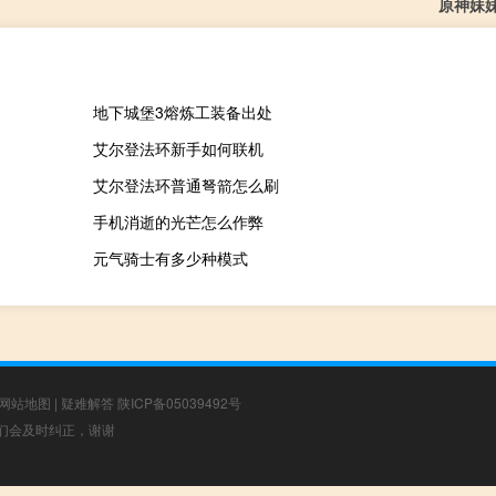
原神妹
地下城堡3熔炼工装备出处
艾尔登法环新手如何联机
艾尔登法环普通弩箭怎么刷
手机消逝的光芒怎么作弊
元气骑士有多少种模式
网站地图
|
疑难解答
陕ICP备05039492号
，我们会及时纠正，谢谢