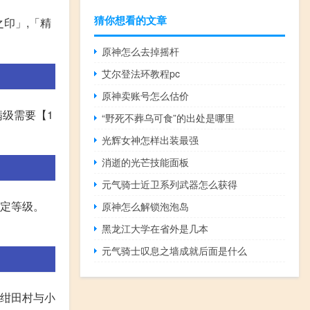
猜你想看的文章
之印」,「精
原神怎么去掉摇杆
艾尔登法环教程pc
原神卖账号怎么估价
满级需要【1
“野死不葬乌可食”的出处是哪里
光辉女神怎样出装最强
消逝的光芒技能面板
元气骑士近卫系列武器怎么获得
特定等级。
原神怎么解锁泡泡岛
黑龙江大学在省外是几本
元气骑士叹息之墙成就后面是什么
往绀田村与小