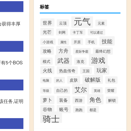
标签
元气
世界
云顶
会获得丰厚
元素
光芒
剑网
卡丁车
可以通过
技能
小游戏
开原
手机
属性
方舟
攻略
最终幻想
星际争霸
游戏
武器
模式
洛克
有5个BOS
玩家
火线
热血传奇
王国
破解版
皮肤
礼包
的人
电脑
艾尔
自己的
英雄
荣耀
等级
角色
萝卜
装备
西游
解锁
该任务,证明
谷物
账号
跑跑
都是
骑士