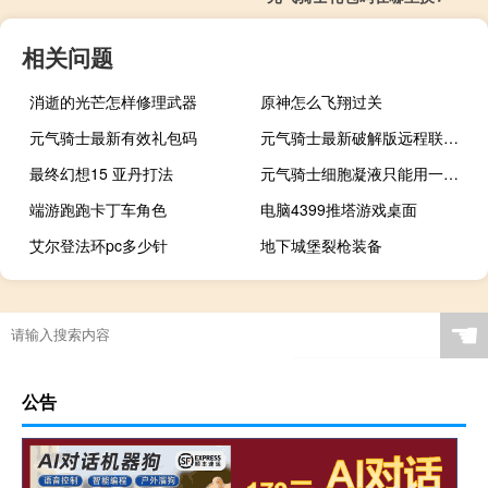
相关问题
消逝的光芒怎样修理武器
原神怎么飞翔过关
元气骑士最新有效礼包码
元气骑士最新破解版远程联机4.0.1
最终幻想15 亚丹打法
元气骑士细胞凝液只能用一次吗
端游跑跑卡丁车角色
电脑4399推塔游戏桌面
艾尔登法环pc多少针
地下城堡裂枪装备
☚
公告