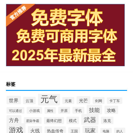
标签
元气
世界
光芒
云顶
元素
剑网
卡丁车
技能
攻略
小游戏
开原
手机
可以通过
属性
武器
方舟
模式
洛克
最终幻想
星际争霸
游戏
玩家
火线
热血传奇
王国
的人
电脑