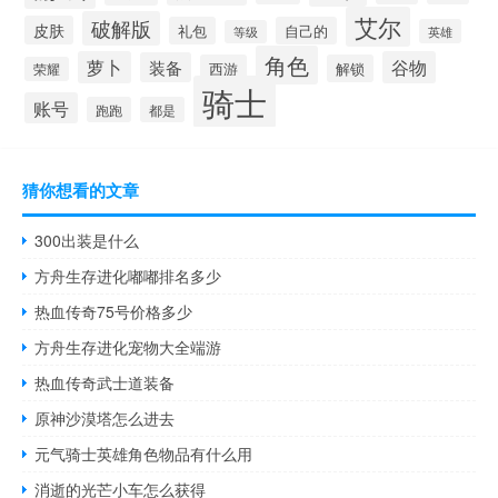
艾尔
破解版
皮肤
礼包
自己的
英雄
等级
角色
萝卜
谷物
装备
西游
解锁
荣耀
骑士
账号
跑跑
都是
猜你想看的文章
300出装是什么
方舟生存进化嘟嘟排名多少
热血传奇75号价格多少
方舟生存进化宠物大全端游
热血传奇武士道装备
原神沙漠塔怎么进去
元气骑士英雄角色物品有什么用
消逝的光芒小车怎么获得