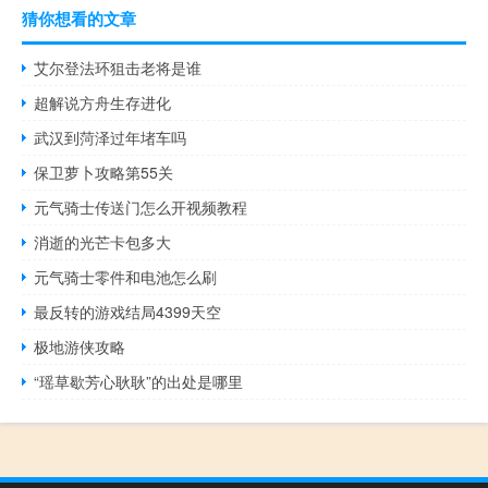
猜你想看的文章
艾尔登法环狙击老将是谁
超解说方舟生存进化
武汉到菏泽过年堵车吗
保卫萝卜攻略第55关
元气骑士传送门怎么开视频教程
消逝的光芒卡包多大
元气骑士零件和电池怎么刷
最反转的游戏结局4399天空
极地游侠攻略
“瑶草歇芳心耿耿”的出处是哪里