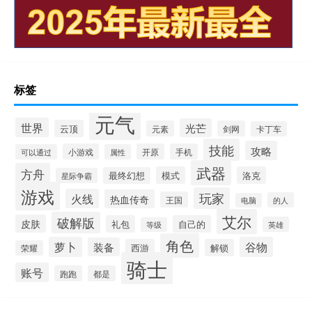
标签
元气
世界
光芒
云顶
元素
剑网
卡丁车
技能
攻略
小游戏
开原
手机
可以通过
属性
武器
方舟
模式
洛克
最终幻想
星际争霸
游戏
玩家
火线
热血传奇
王国
的人
电脑
艾尔
破解版
皮肤
礼包
自己的
英雄
等级
角色
萝卜
谷物
装备
西游
解锁
荣耀
骑士
账号
跑跑
都是