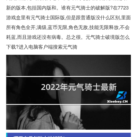
新的版本,包括国内版和。谁有元气骑士的破解版?在7723
游戏盒里有元气骑士国际版,但是跟普通版没什么区别,里面
所有角色全开,满级,蓝币无限,角色无敌,技能无限释放,不会
耗蓝,而且游戏还没有病毒。总之很。元气骑士破境版怎么
下载?进入电脑客户端搜索元气骑