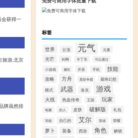
免费可商用字体批量下载
后会获得一
标签
元气
世界
云顶
元素
光芒
方旅游,北京
剑网
卡丁车
可以通过
技能
小游戏
开原
手机
属性
方舟
攻略
最终幻想
星际争霸
游戏
武器
模式
洛克
玩家
火线
热血传奇
王国
品牌虽然排
破解版
皮肤
礼包
的人
电脑
艾尔
自己的
英雄
荣耀
等级
角色
萝卜
装备
西游
解锁