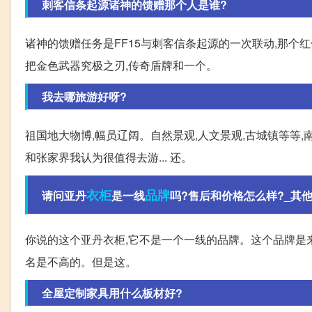
刺客信条起源诸神的馈赠那个人是谁?
诸神的馈赠任务是FF15与刺客信条起源的一次联动,那个红
把金色武器究极之刃,传奇盾牌和一个。
我去哪旅游好呀?
祖国地大物博,幅员辽阔。自然景观,人文景观,古城镇等等
和张家界我认为很值得去游... 还。
衣柜
品牌
请问亚丹
是一线
吗?售后和价格怎么样?_其他_舒
你说的这个亚丹衣柜,它不是一个一线的品牌。这个品牌是
名是不高的。但是这。
全屋定制家具用什么板材好?