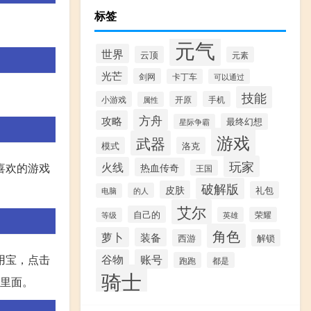
标签
元气
世界
云顶
元素
光芒
剑网
卡丁车
可以通过
技能
小游戏
开原
手机
属性
方舟
攻略
最终幻想
星际争霸
游戏
武器
模式
洛克
玩家
火线
热血传奇
喜欢的游戏
王国
破解版
皮肤
礼包
的人
电脑
艾尔
自己的
英雄
荣耀
等级
角色
萝卜
装备
西游
解锁
谷物
账号
用宝，点击
跑跑
都是
骑士
在里面。