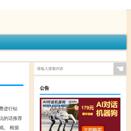
☚
公告
免费进行钻
玩的话推荐
戏。 根据