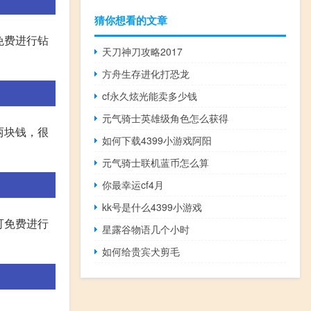
猜你想看的文章
免费进行钻
天刀神刀攻略2017
方舟生存进化打恐龙
cf永久炫光能卖多少钱
元气骑士英雄级角色怎么获得
两块钱，很
如何下载4399小游戏阿阳
元气骑士联机蓝币怎么算
你最幸运cf4月
kk号是什么4399小游戏
可免费进行
星露谷物语几个小时
如何给贵宾犬剪毛