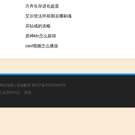
方舟生存进化盗蛋
艾尔登法环前期去哪刷魂
买钻戒的攻略
原神kfc怎么获得
csol视频怎么播放
网站地图
|
疑难解答
陕ICP备05039492号
，我们会及时纠正，谢谢