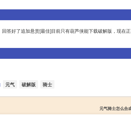
的，回答好了追加悬赏[最佳]目前只有葫芦侠能下载破解版，现在
：
元气
破解版
骑士
元气骑士怎么合