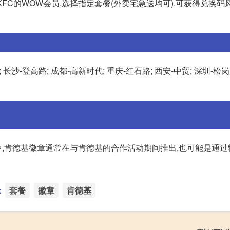
KFC的WOW会员,选择指定套餐(外卖宅急送均可),可获得兑换码
沙-登高路; 成都-高新时代; 重庆-红石路; 西安-中贸; 深圳-松岗
,肯德基徽章通常在与肯德基的合作活动期间推出,也可能是通过
：
套餐
徽章
肯德基