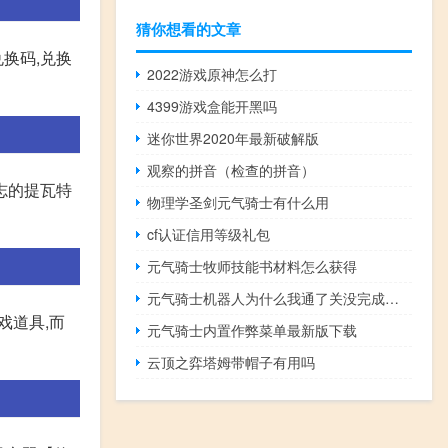
猜你想看的文章
换码,兑换
2022游戏原神怎么打
4399游戏盒能开黑吗
迷你世界2020年最新破解版
观察的拼音（检查的拼音）
志的提瓦特
物理学圣剑元气骑士有什么用
cf认证信用等级礼包
元气骑士牧师技能书材料怎么获得
元气骑士机器人为什么我通了关没完成成就
戏道具,而
元气骑士内置作弊菜单最新版下载
云顶之弈塔姆带帽子有用吗