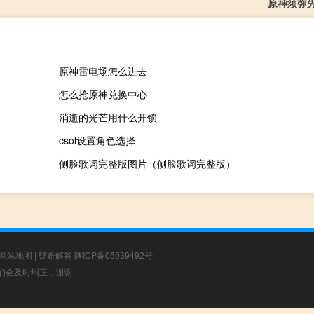
原神须弥
原神雷电场怎么进去
怎么抢原神兑换中心
消逝的光芒用什么开锁
csol设置角色选择
侧脸歌词完整版图片（侧脸歌词完整版）
网站地图
|
疑难解答
陕ICP备05039492号
，我们会及时纠正，谢谢