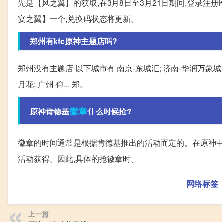
先是【风之翼】的获取,在3月8日至3月21日期间,登录注册
宴之翼】一个,兑换码状态将更新。
郑州有kfc原神主题店吗?
郑州没有主题店 以下城市有 南京-东城汇; 济南-华润万象城; 长
月花; 广州-仰... 郑。
徽章
原神肯德基
什么时候抢?
徽章的时间通常是根据肯德基推出的活动而定的。在原神中
活动获得。因此,具体的抢徽章时。
网络标签
上一篇