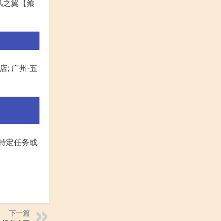
风之翼【飨
店; 广州-五
特定任务或
下一篇