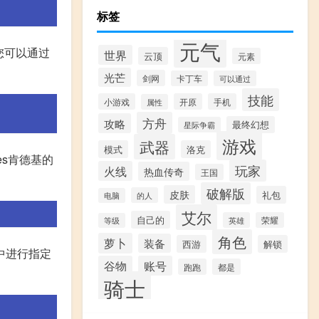
标签
元气
您可以通过
世界
云顶
元素
光芒
剑网
卡丁车
可以通过
技能
小游戏
开原
手机
属性
方舟
攻略
最终幻想
星际争霸
游戏
武器
模式
洛克
es肯德基的
玩家
火线
热血传奇
王国
破解版
皮肤
礼包
的人
电脑
艾尔
自己的
英雄
荣耀
等级
角色
萝卜
装备
西游
解锁
中进行指定
谷物
账号
跑跑
都是
骑士