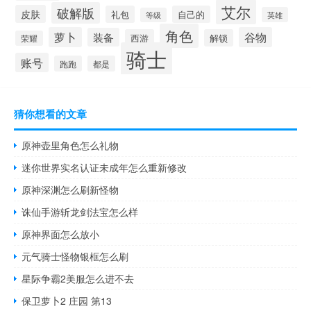
艾尔
破解版
皮肤
礼包
自己的
英雄
等级
角色
萝卜
谷物
装备
西游
解锁
荣耀
骑士
账号
跑跑
都是
猜你想看的文章
原神壶里角色怎么礼物
迷你世界实名认证未成年怎么重新修改
原神深渊怎么刷新怪物
诛仙手游斩龙剑法宝怎么样
原神界面怎么放小
元气骑士怪物银框怎么刷
星际争霸2美服怎么进不去
保卫萝卜2 庄园 第13