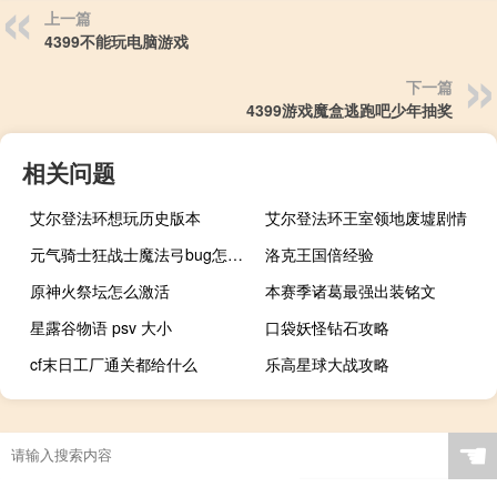
上一篇
4399不能玩电脑游戏
下一篇
4399游戏魔盒逃跑吧少年抽奖
相关问题
艾尔登法环想玩历史版本
艾尔登法环王室领地废墟剧情
元气骑士狂战士魔法弓bug怎么卡
洛克王国倍经验
原神火祭坛怎么激活
本赛季诸葛最强出装铭文
星露谷物语 psv 大小
口袋妖怪钻石攻略
cf末日工厂通关都给什么
乐高星球大战攻略
☚