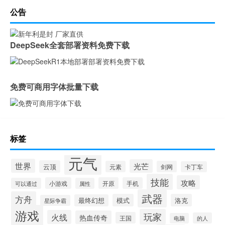
公告
DeepSeek全套部署资料免费下载
免费可商用字体批量下载
标签
元气
世界
光芒
云顶
元素
剑网
卡丁车
技能
攻略
小游戏
开原
手机
可以通过
属性
武器
方舟
模式
洛克
最终幻想
星际争霸
游戏
玩家
火线
热血传奇
王国
的人
电脑