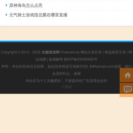
原神海岛怎么点亮
元气骑士游戏指北菌在哪里直播
Copyright © 2012 - 2026
光彪游戏网
Powered by
网站分类目录
|
精选推荐文章
|
网
站地图
|
疑难解答
陕ICP备05039492号
声明：本站内容来自互联网，如信息有错误可发邮件到f_fb#foxmail.com说明，我们
会及时纠正，谢谢
本站仅为个人兴趣爱好，不接盈利性广告及商业合作
小男孩