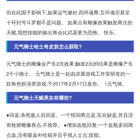
但在此因子影响下,如果运气够好,四环魂尊,五环魂宗甚至
十环封号斗罗都不是问题。 如果点有雕像效果触发两次的
天赋,我想技能的输出将会比武器更为恐怖。 快乐。
元气骑士哈士奇皮肤怎么获取?
元气骑士的雕像会产生2次效果,触发2次的结果是雕像产生
2个小骑士。 元气骑士是一款由凉屋游戏工作室研发的一
款角色扮演类游戏,于2017年2月17日发布。《元气骑。
元气骑士天赋果实有哪些?
●回蓝:杀死敌人后回蓝。一个怪回两点蓝,实在缺蓝,并且没
有牧师雕像再点,不推荐。 ●增加血瓶回复:一个血瓶多回两
点血,没有吸血补给箱并且手残人士点,技能。