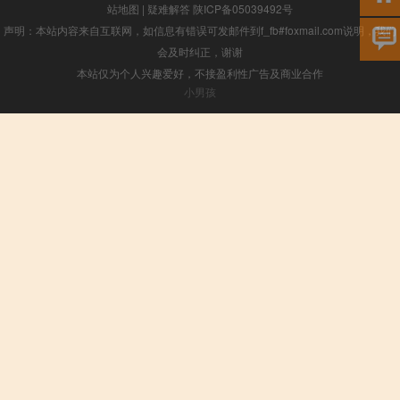
站地图
|
疑难解答
陕ICP备05039492号
声明：本站内容来自互联网，如信息有错误可发邮件到f_fb#foxmail.com说明，我们
会及时纠正，谢谢
本站仅为个人兴趣爱好，不接盈利性广告及商业合作
小男孩