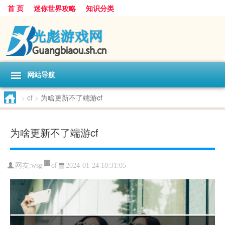
首 页
迷你世界攻略
知识分类
网站导航
>
cf
>
为啥更新不了端游cf
为啥更新不了端游cf
cf
网友:
wsg
2024-01-24 18:31:05