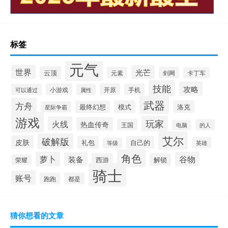
标签
元气
世界
光芒
云顶
元素
剑网
卡丁车
技能
攻略
小游戏
开原
手机
可以通过
属性
武器
方舟
模式
洛克
最终幻想
星际争霸
游戏
玩家
火线
热血传奇
王国
的人
电脑
艾尔
破解版
皮肤
礼包
自己的
英雄
等级
角色
萝卜
谷物
装备
西游
解锁
荣耀
骑士
账号
跑跑
都是
猜你想看的文章