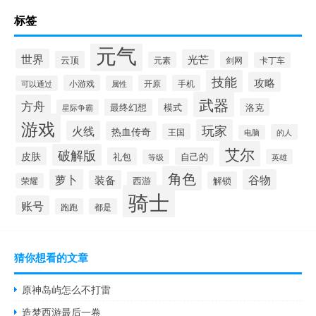
标签
元气
世界
光芒
云顶
元素
剑网
卡丁车
技能
攻略
小游戏
开原
手机
可以通过
属性
武器
方舟
模式
洛克
最终幻想
星际争霸
游戏
玩家
火线
热血传奇
王国
的人
电脑
艾尔
破解版
皮肤
礼包
自己的
英雄
等级
角色
萝卜
谷物
装备
西游
解锁
荣耀
骑士
账号
跑跑
都是
猜你想看的文章
原神岛屿怎么不打雷
造梦西游最后一卷