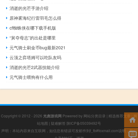
消逝的光芒手游介绍
原神雾海纪行雷羽毛怎么得
cf蜘蛛侠在哪下载手机版
“舅夺母志”的出处是哪里
元气骑士刷金币bug最新2021
云顶之弈塔姆可以吃队友吗
消逝的光芒2武器技能介绍
元气骑士喂狗有什么用
Copyright © 2012 - 2026
光彪游戏网
Powered by
网站分类目录
|
精选推荐文章
|
网
站地图
|
疑难解答
陕ICP备05039492号
声明：本站内容来自互联网，如信息有错误可发邮件到f_fb#foxmail.com说明，我们
会及时纠正，谢谢