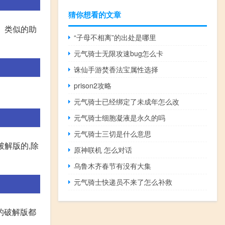
猜你想看的文章
多。类似的助
“子母不相离”的出处是哪里
元气骑士无限攻速bug怎么卡
诛仙手游焚香法宝属性选择
prison2攻略
元气骑士已经绑定了未成年怎么改
元气骑士细胞凝液是永久的吗
元气骑士三切是什么意思
破解版的,除
原神联机 怎么对话
乌鲁木齐春节有没有大集
元气骑士快递员不来了怎么补救
的破解版都