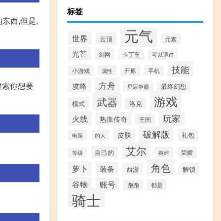
标签
东西,但是,
元气
世界
云顶
元素
光芒
剑网
卡丁车
可以通过
技能
小游戏
开原
手机
属性
方舟
攻略
搜索你想要
最终幻想
星际争霸
游戏
武器
模式
洛克
玩家
火线
热血传奇
王国
破解版
皮肤
礼包
的人
电脑
艾尔
自己的
英雄
荣耀
等级
角色
萝卜
装备
西游
解锁
谷物
账号
跑跑
都是
骑士