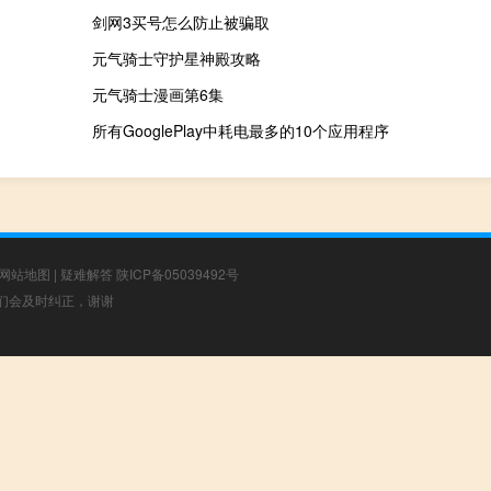
剑网3买号怎么防止被骗取
元气骑士守护星神殿攻略
元气骑士漫画第6集
所有GooglePlay中耗电最多的10个应用程序
网站地图
|
疑难解答
陕ICP备05039492号
，我们会及时纠正，谢谢