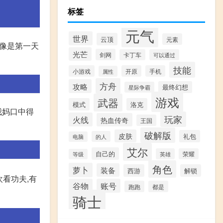
标签
元气
世界
云顶
元素
好像是第一天
光芒
剑网
卡丁车
可以通过
技能
小游戏
开原
手机
属性
方舟
攻略
最终幻想
星际争霸
游戏
武器
模式
洛克
我妈口中得
玩家
火线
热血传奇
王国
破解版
皮肤
礼包
的人
电脑
艾尔
自己的
英雄
荣耀
等级
角色
萝卜
装备
西游
解锁
欢看功夫,有
谷物
账号
跑跑
都是
骑士