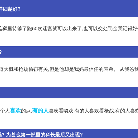
详细越好?
监狱里待够了跑50次迷宫就可以出来了,也可以交处罚金我记得
?
道大概和抢劫偷窃有关,但是他却是我妈最信任的表弟。 从我爸
喜欢
有的人
每个人
的点,
喜欢看吻戏,有的人喜欢看枪战,有的人喜
? 为甚么第一部里的科长最后又出现?