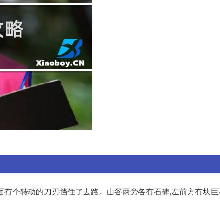
前面有个转动的刀刃挡住了去路。山谷两旁各有石碑,左前方有块巨