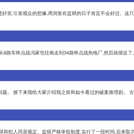
还奸笑,引发观众的想像,周润发在监狱的日子肯定不会好过。这
从8路车终点战冯家屯往南走到34路终点战热电厂,然后就很近了
问题。 接下来我给大家介绍我之前和如今看过的破案推理剧。 
狱和犯人同居规定。监狱严格审批制度,实行了一段时间,后来取消