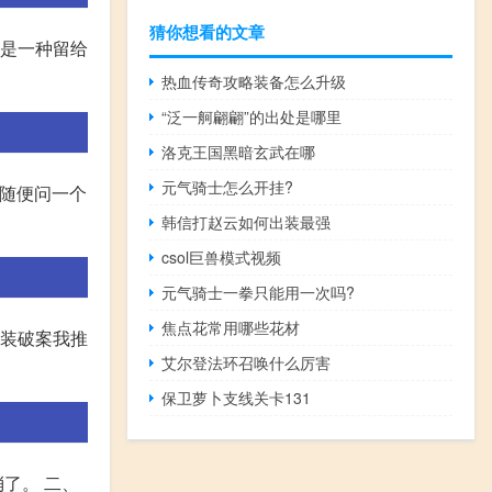
猜你想看的文章
只是一种留给
热血传奇攻略装备怎么升级
“泛一舸翩翩”的出处是哪里
洛克王国黑暗玄武在哪
元气骑士怎么开挂?
,随便问一个
韩信打赵云如何出装最强
csol巨兽模式视频
元气骑士一拳只能用一次吗?
焦点花常用哪些花材
古装破案我推
艾尔登法环召唤什么厉害
保卫萝卜支线关卡131
了。 二、