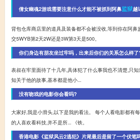
监狱
倩女幽魂2游戏需要注意什么才能不被抓到阿鼻
越
背包仓库商店里的道具及装备都不会被没收,等到你在阿鼻
交5WYB第2天2W还是3W第3天是500。
你们身边有朋友坐过牢吗，出来后你们的关系怎么样了
表叔在牢里面待了十几年,具体犯了什么事我也不清楚,只知
知关于他的故事,基本都是他小...
没有吻戏的电影你会看吗?
大家好,我是小滑头,以下是我的看法。 每个人看电影都有
的人喜欢看科技,并不是所... 《铁。
香港电影《监狱风云2逃犯》片尾最后是留了一个伏笔吗