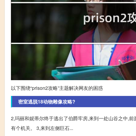
以下围绕“prison2攻略”主题解决网友的困惑
密室逃脱18动物雕像攻略?
2,玛丽和妮蒂尔终于逃出了伯爵牢房,来到一处山谷之中,
有个机关。 3,来到左侧巨石...