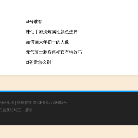
cf号谁有
诛仙手游洗炼属性颜色选择
如何画大年初一的人像
元气骑士刺客祭祀官有特效吗
cf苍雷怎么刷
网站地图
|
疑难解答
陕ICP备05039492号
，我们会及时纠正，谢谢