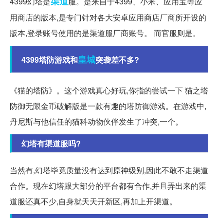
渠道
4399幻塔是
服。是来自于4399、小米、应用宝等应
用商店的版本,是专门针对各大安卓应用商店厂商所开设的
版本,登录账号使用的是渠道服厂商账号。 而官服则是。
皇城
4399塔防游戏和
突袭差不多?
《猫的塔防》。这个游戏真心好玩,你指的尝试一下 猫之塔
防御无限金币破解版是一款有趣的塔防御游戏。在游戏中,
丹尼斯与他信任的猫科动物伙伴发生了冲突,一个。
幻塔有渠道服吗?
当然有,幻塔毕竟质量没有达到原神级别,因此不敢不走渠道
合作。现在幻塔跟大部分的平台都有合作,并且弄出来的渠
道服还真不少,自身就天天开新区,再加上开渠道。