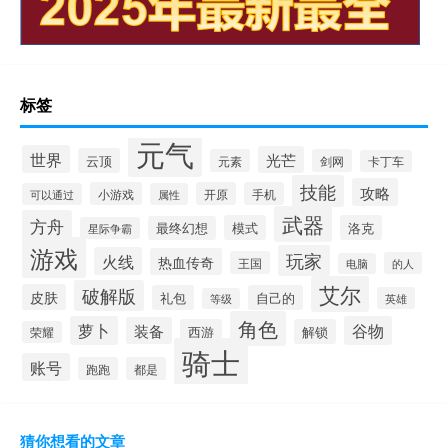
标签
元气
世界
光芒
云顶
元素
剑网
卡丁车
技能
攻略
小游戏
开原
手机
可以通过
属性
武器
方舟
模式
洛克
最终幻想
星际争霸
游戏
玩家
火线
热血传奇
王国
的人
电脑
艾尔
破解版
皮肤
礼包
自己的
英雄
等级
角色
萝卜
谷物
装备
西游
解锁
荣耀
骑士
账号
跑跑
都是
猜你想看的文章