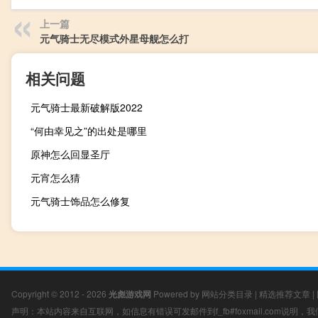
上一篇
元气骑士无尽模式外星母舰怎么打
相关问题
元气骑士最新破解版2022
“何由幸见之”的出处是哪里
原神怎么回显圣厅
元宵怎么猜
元气骑士饰品怎么修复
Copyright © 2012 - 2026
光彪游戏网
Powered by
网站分类目录
|
精选推荐文章
|
声明：本站内容来自互联网，如信息有错误可发邮件到f_fb#foxmail.com说明