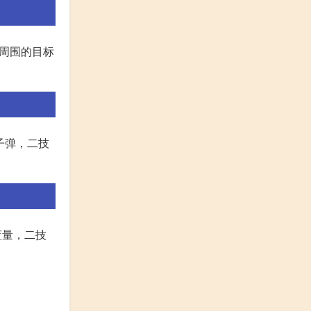
对周围的目标
子弹，二技
蓝量，二技