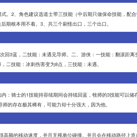
新模式。2、角色建议选道士带三技能（中后期只做保命技能，配
造后期根本用不着。3、共三个刷怪出口，三个出口。
，一次回3蓝，二技能：未遇见导师。二、游侠：一技能：翻滚距离
师，二技能：冰刺伤害变为8点，三技能：未遇。
如内：骑士的1技能持容续期间会持续回蓝，牧师的3技能可以储
，导师的存在极其稀有，可能力却十分强大，因为他。
获得高额的移动速度，并且无视单位碰撞。并且会在移动路径上造