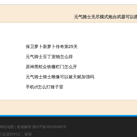
元气骑士无尽模式炮台武器可以
保卫萝卜新萝卜传奇第25关
元气骑士豆丁宠物怎么得
原神黑蛇众铁栅栏门怎么开
元气骑士骑士雕像可以被天赋加强吗
手机cf怎么打矮子雷
网站地图
|
疑难解答
陕ICP备05039492号
，我们会及时纠正，谢谢