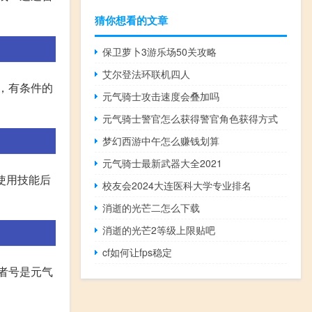
猜你想看的文章
保卫萝卜3游乐场50关攻略
艾尔登法环联机四人
，有条件的
元气骑士攻击速度会叠加吗
元气骑士警官怎么获得警官角色获得方式
梦幻西游中午怎么赚钱划算
元气骑士最新武器大全2021
使用技能后
校友会2024大连医科大学专业排名
消逝的光芒二怎么下载
消逝的光芒2等级上限贴吧
cf如何让fps稳定
者号是元气