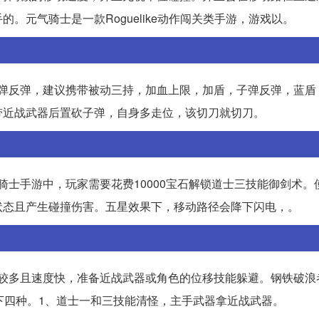
。元气骑士是一款Roguelike动作闯关类手游，游戏以。
子弹反弹，建议携带被动三持，加血上限，加盾，子弹反弹，蓝盾
带近战武器后置砍子弹，自身多走位，该切刀就切刀。
骑士手游中，玩家需要花费10000宝石解锁道士三技能御剑术。
状态且产生碰撞伤害。五星效果下，移动路径会降下闪电，。
量较多且速度快，准备近战武器或角色的位移技能躲避。钢铁破浪
以下四种。1、道士一和三技能清怪，主手武器拿近战武器。