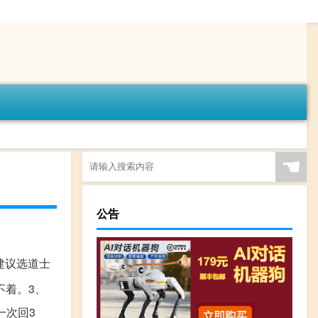
☚
公告
建议选道士
不着。3、
一次回3