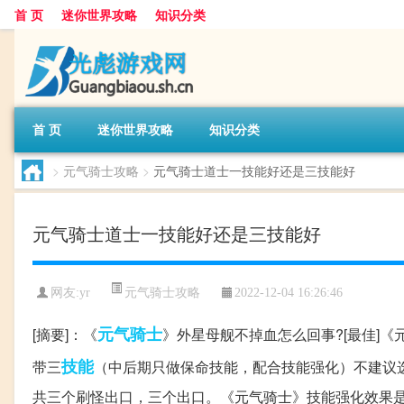
首 页
迷你世界攻略
知识分类
首 页
迷你世界攻略
知识分类
>
元气骑士攻略
>
元气骑士道士一技能好还是三技能好
元气骑士道士一技能好还是三技能好
元气骑士攻略
网友:
yr
2022-12-04 16:26:46
元气
骑士
[摘要]：《
》外星母舰不掉血怎么回事?[最佳]
技能
带三
（中后期只做保命技能，配合技能强化）不建议
共三个刷怪出口，三个出口。《元气骑士》技能强化效果是什