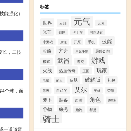
标签
合技能强化）
元气
世界
云顶
元素
光芒
剑网
卡丁车
可以通过
技能
小游戏
开原
手机
属性
方舟
攻略
最终幻想
变长，二技
星际争霸
游戏
武器
模式
洛克
玩家
火线
热血传奇
王国
破解版
皮肤
礼包
的人
电脑
艾尔
存4个球，而
自己的
英雄
荣耀
等级
角色
萝卜
装备
西游
解锁
谷物
账号
跑跑
都是
骑士
成一道道雷