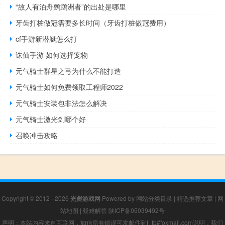
“故人有泊舟鹦鹉洲者”的出处是哪里
牙齿打桩做冠需要多长时间（牙齿打桩做冠费用）
cf手游新潜艇怎么打
诛仙手游 如何选择宠物
元气骑士群星之弓为什么不能打造
元气骑士如何免费领取工程师2022
元气骑士安装包非法怎么解决
元气骑士激光剑哪个好
召唤冲击攻略
Copyright © 2012 - 2026
光彪游戏网
Powered by
网站分类目录
|
精选推荐文章
|
网
站地图
|
疑难解答
陕ICP备05039492号
声明：本站内容来自互联网，如信息有错误可发邮件到f_fb#foxmail.com说明，我们