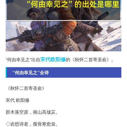
宋代
欧阳修
“何由幸见之”出自
的《秋怀二首寄圣俞》。
“何由幸见之”全诗
《秋怀二首寄圣俞》
宋代 欧阳修
群木落空原，南山高垅苁。
◇岩想诗老，瘦骨寒愈耸。