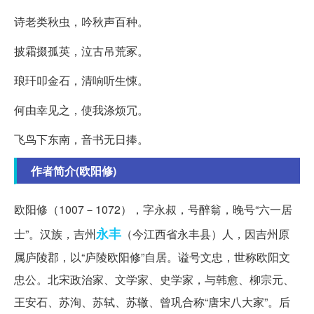
诗老类秋虫，吟秋声百种。
披霜掇孤英，泣古吊荒冢。
琅玕叩金石，清响听生悚。
何由幸见之，使我涤烦冗。
飞鸟下东南，音书无日捧。
作者简介(欧阳修)
欧阳修（1007－1072），字永叔，号醉翁，晚号“六一居
永丰
士”。汉族，吉州
（今江西省永丰县）人，因吉州原
属庐陵郡，以“庐陵欧阳修”自居。谥号文忠，世称欧阳文
忠公。北宋政治家、文学家、史学家，与韩愈、柳宗元、
王安石、苏洵、苏轼、苏辙、曾巩合称“唐宋八大家”。后