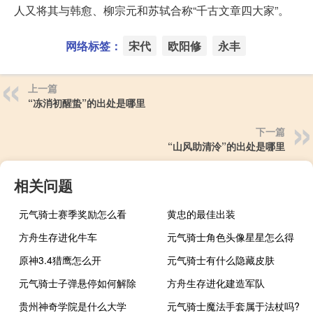
人又将其与韩愈、柳宗元和苏轼合称“千古文章四大家”。
网络标签：
宋代
欧阳修
永丰
上一篇
“冻消初醒蛰”的出处是哪里
下一篇
“山风助清泠”的出处是哪里
相关问题
元气骑士赛季奖励怎么看
黄忠的最佳出装
方舟生存进化牛车
元气骑士角色头像星星怎么得
原神3.4猎鹰怎么开
元气骑士有什么隐藏皮肤
元气骑士子弹悬停如何解除
方舟生存进化建造军队
贵州神奇学院是什么大学
元气骑士魔法手套属于法杖吗?