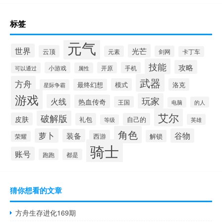
标签
元气
世界
光芒
云顶
元素
剑网
卡丁车
技能
攻略
小游戏
开原
手机
可以通过
属性
武器
方舟
模式
洛克
最终幻想
星际争霸
游戏
玩家
火线
热血传奇
王国
的人
电脑
艾尔
破解版
皮肤
礼包
自己的
英雄
等级
角色
萝卜
谷物
装备
西游
解锁
荣耀
骑士
账号
跑跑
都是
猜你想看的文章
方舟生存进化169期