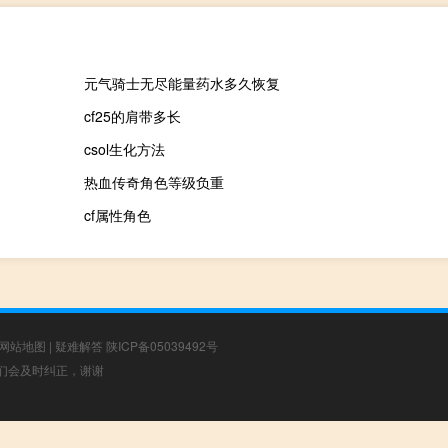
元气骑士无尽能量药水多久恢复
cf25的肩带多长
csol生化方法
热血传奇角色等级负重
cf属性角色
网站地图
|
疑难解答
陕ICP备05039492号
，我们会及时纠正，谢谢