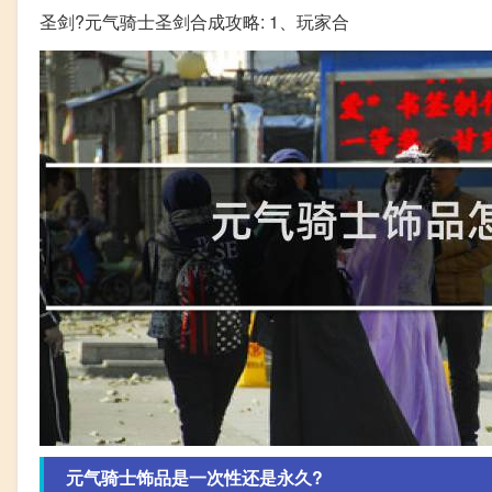
圣剑?元气骑士圣剑合成攻略: 1、玩家合
元气骑士饰品是一次性还是永久?