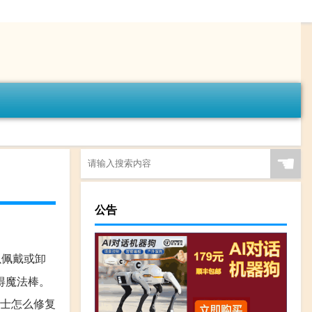
☚
公告
以佩戴或卸
得魔法棒。
骑士怎么修复