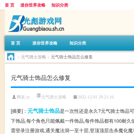
首 页
迷你世界攻略
知识分类
首 页
迷你世界攻略
知识分类
>
元气骑士攻略
>
元气骑士饰品怎么修复
元气骑士饰品怎么修复
元气骑士攻略
网友:
yr
2022-12-01 20:21:16
元气
骑士
饰品
[摘要]：
是一次性还是永久?元气骑士饰品可
下饰品,每个角色只能佩戴一件饰品,每件饰品都有100耐
需登录注册游戏,通关魔法洞一至十层,登顶顶层击杀魔化