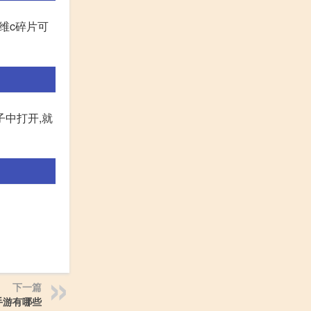
维c碎片可
子中打开,就
下一篇
手游有哪些