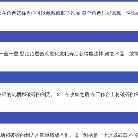
家在角色选择界面可以佩戴或卸下饰品,每个角色只能佩戴一件饰
一至十层,登顶顶层击杀魔化魔礼寿后获得魔法棒,修复水晶。或
破碎的剑柄和破碎的剑刃。 2、在收集之后,在工作台上将破碎的
柄和破碎的剑刃才能重铸成圣剑。 2、剑柄是一个近战武器,不