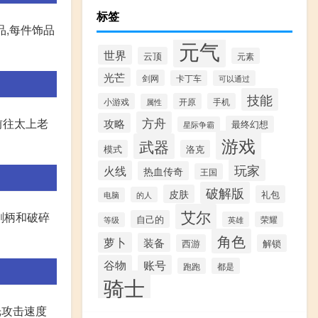
标签
品,每件饰品
元气
世界
云顶
元素
光芒
剑网
卡丁车
可以通过
技能
小游戏
开原
手机
属性
方舟
攻略
前往太上老
最终幻想
星际争霸
游戏
武器
模式
洛克
玩家
火线
热血传奇
王国
破解版
皮肤
礼包
的人
电脑
艾尔
剑柄和破碎
自己的
英雄
荣耀
等级
角色
萝卜
装备
西游
解锁
谷物
账号
跑跑
都是
骑士
光攻击速度