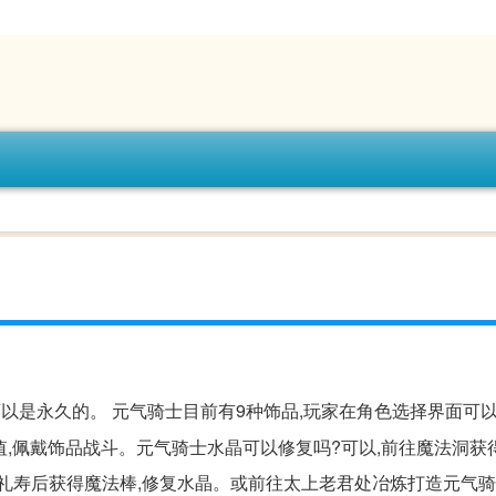
以是永久的。 元气骑士目前有9种饰品,玩家在角色选择界面可
久值,佩戴饰品战斗。元气骑士水晶可以修复吗?可以,前往魔法洞获
魔礼寿后获得魔法棒,修复水晶。或前往太上老君处冶炼打造元气