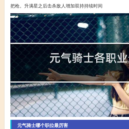
把枪。升满星之后击杀敌人增加双持持续时间
元气骑士哪个职位最厉害