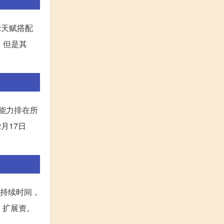
:天赋搭配
，但是其
能力排在所
月17日
持持续时间，
 扩展资。