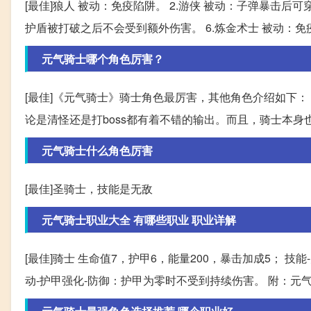
[最佳]狼人 被动：免疫陷阱。 2.游侠 被动：子弹暴击后可穿
护盾被打破之后不会受到额外伤害。 6.炼金术士 被动：免
元气骑士哪个角色厉害？
[最佳]《元气骑士》骑士角色最厉害，其他角色介绍如下
论是清怪还是打boss都有着不错的输出。而且，骑士本身
元气骑士什么角色厉害
[最佳]圣骑士，技能是无敌
元气骑士职业大全 有哪些职业 职业详解
[最佳]骑士 生命值7，护甲6，能量200，暴击加成5； 
动-护甲强化-防御：护甲为零时不受到持续伤害。 附：元气骑