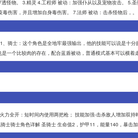
透怪物。 3.精灵 4.工程师 被动：加强仆从以及宠物攻击。 5.
疫毒伤害，并且增加自身毒伤害。 7.法师 被动：击杀怪物后，。
： 1、骑士：这个角色是全地牢最强输出，他的技能可以说是十分
也是一个比较肉的存在，配合蓝盾被动，普通模式基本可以横着走
技能-火力全开：短时间内使用两把枪； 技能加强-击杀敌人增加双持
士骑士角色详解 圣骑士 生命值2，护甲11，能量140，暴击加