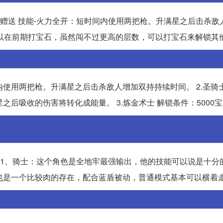
始赠送 技能-火力全开：短时间内使用两把枪。升满星之后击杀敌
以在前期打宝石，虽然闯不过更高的层数，可以打宝石来解锁其
间内使用两把枪。升满星之后击杀敌人增加双持持续时间。 2.圣骑
之后吸收的伤害将转化成能量。 3.炼金术士 解锁条件：5000宝
： 1、骑士：这个角色是全地牢最强输出，他的技能可以说是十分
也是一个比较肉的存在，配合蓝盾被动，普通模式基本可以横着走