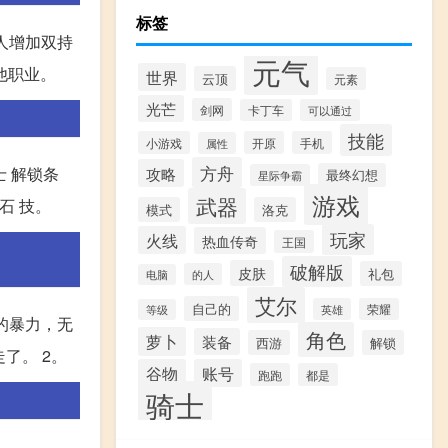
标签
人增加双持
元气
他职业。
世界
云顶
元素
光芒
剑网
卡丁车
可以通过
技能
小游戏
开原
手机
属性
方舟
攻略
士 解锁条
最终幻想
星际争霸
游戏
武器
石 技。
模式
洛克
玩家
火线
热血传奇
王国
破解版
皮肤
礼包
的人
电脑
艾尔
自己的
英雄
荣耀
等级
的暴力，无
角色
萝卜
装备
西游
解锁
了。 2。
谷物
账号
跑跑
都是
骑士