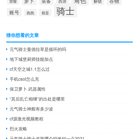
角色
萝卜
谷物
装备
西游
解锁
荣耀
骑士
账号
跑跑
都是
猜你想看的文章
元气骑士曼德拉草是循环的吗
地下城堡厨师技能加点
cf天空之城1.1怎么过
手机csol怎么充
保卫萝卜 武器属性
“其后乱亡相继”的出处是哪里
元气骑士神殿有多少波
cf源激光视频教程
烈火攻略
元气骑士骑士皮肤哪个特效好一点2021