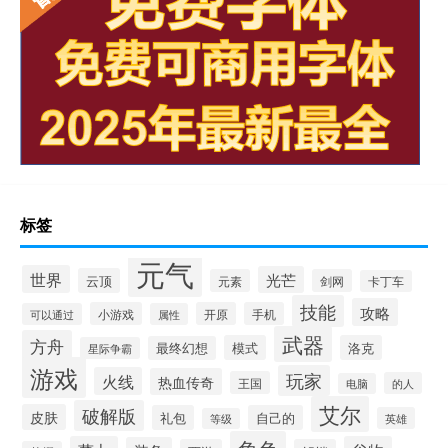
标签
元气
世界
光芒
云顶
元素
剑网
卡丁车
技能
攻略
小游戏
开原
手机
可以通过
属性
武器
方舟
模式
洛克
最终幻想
星际争霸
游戏
玩家
火线
热血传奇
王国
的人
电脑
艾尔
破解版
皮肤
礼包
自己的
英雄
等级