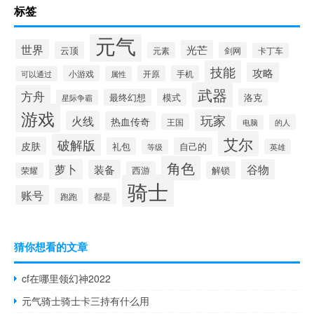
标签
元气
世界
光芒
云顶
元素
剑网
卡丁车
技能
攻略
小游戏
开原
手机
可以通过
属性
武器
方舟
模式
洛克
最终幻想
星际争霸
游戏
玩家
火线
热血传奇
王国
的人
电脑
艾尔
破解版
皮肤
礼包
自己的
英雄
等级
角色
萝卜
谷物
装备
西游
解锁
荣耀
骑士
账号
跑跑
都是
猜你想看的文章
cf在哪里领幻神2022
元气骑士骑士卡三持有什么用