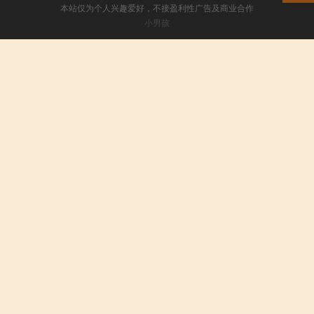
本站仅为个人兴趣爱好，不接盈利性广告及商业合作
小男孩