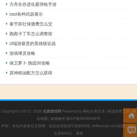
方舟生存进化霰弹枪手游
csol各种武器展示
春节前社保缴费怎么交
跑跑卡丁车怎么调整按
cf端游最贵的英雄级近战
游戏缚灵攻略
保卫萝卜 挑战30攻略
原神精油配方怎么获得
Copyright © 2012 - 2026
光彪游戏网
Powered by
网站分类目录
|
精选推荐文章
|
网
站地图
|
疑难解答
陕ICP备05039492号
声明：本站内容来自互联网，如信息有错误可发邮件到f_fb#foxmail.com说明，我们
会及时纠正，谢谢