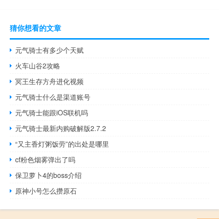
猜你想看的文章
元气骑士有多少个天赋
火车山谷2攻略
冥王生存方舟进化视频
元气骑士什么是渠道账号
元气骑士能跟iOS联机吗
元气骑士最新内购破解版2.7.2
“又主香灯粥饭劳”的出处是哪里
cf粉色烟雾弹出了吗
保卫萝卜4的boss介绍
原神小号怎么攒原石