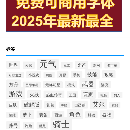
标签
元气
世界
光芒
云顶
元素
剑网
卡丁车
技能
攻略
小游戏
开原
手机
可以通过
属性
武器
方舟
模式
洛克
最终幻想
星际争霸
游戏
玩家
火线
热血传奇
王国
的人
电脑
艾尔
破解版
皮肤
礼包
自己的
英雄
等级
角色
萝卜
谷物
装备
西游
解锁
荣耀
骑士
账号
跑跑
都是