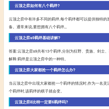
云顶之弈如何有八个羁绊?
云顶之弈中有许多不同的羁绊,每个羁绊都可以提供独特的
备。通常来说,要想拥有八个羁绊,。
云顶之弈s9羁绊基础讲解?
答案:云顶之弈s9共有13个羁绊,分别为狂野、贵族、剑
解释:羁绊是云顶之弈中的一种特。
云顶之弈大家都抢一个羁绊怎么办?
当云顶之弈中出现大家都抢一个羁绊的情况时,作为一名灵活
个羁绊时,该羁绊的棋子就会变。
云顶之弈8比特一定要6羁绊吗?