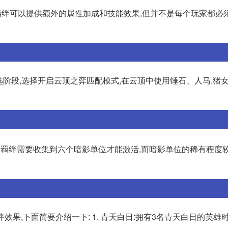
6羁绊可以提供额外的属性加成和技能效果,但并不是每个玩家都必
预选阶段,选择开启云顶之弈匹配模式,在云顶中使用锤石、人马,猪女
暗影羁绊需要收集到六个暗影单位才能激活,而暗影单位的稀有程度
些新的羁绊效果,下面简要介绍一下: 1. 青天白日:拥有3名青天白日的英雄