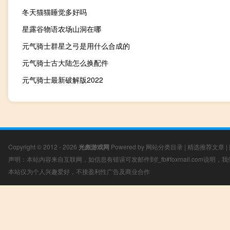
冬天猫猫睡觉多好吗
星露谷物语农场山洞在哪
元气骑士群星之弓是用什么合成的
元气骑士古大陆怎么换配件
元气骑士最新破解版2022
Copyright © 2012 - 2026
光彪游戏网
Powered by
网站分类目录
|
精选推荐文章
|
声明：本站内容来自互联网，如信息有错误可发邮件到f_fb#foxmail.com说明
本站仅为个人兴趣爱好，不接盈利性广告及商业合作