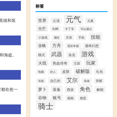
标签
元气
世界
英雄和装
云顶
元素
光芒
剑网
卡丁车
可以通过
技能
小游戏
开原
手机
属性
方舟
攻略
最终幻想
星际争霸
游戏
武器
者和海盗。
模式
洛克
玩家
火线
热血传奇
王国
破解版
皮肤
礼包
的人
电脑
艾尔
自己的
英雄
荣耀
等级
角色
萝卜
家都在抢一
装备
西游
解锁
谷物
账号
跑跑
都是
骑士