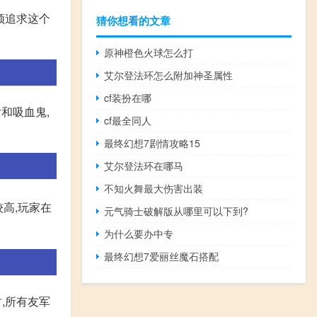
须追求这个
猜你想看的文章
原神橙色火球怎么打
艾尔登法环怎么附加神圣属性
cf装扮在哪
和吸血鬼,
cf最全同人
最终幻想7剧情攻略15
艾尔登法环在哪马
不知火舞最大伤害出装
较高,玩家在
元气骑士破解版从哪里可以下到?
为什么要办中专
最终幻想7爱丽丝魔石搭配
时,所有友军