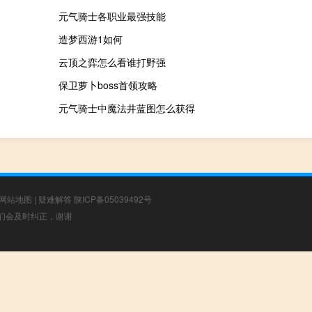
元气骑士各职业最强技能
造梦西游1如何
云顶之弈怎么看谁打野强
保卫萝卜boss首领攻略
元气骑士中魔法井蓝图怎么获得
网站地图
|
疑难解答
陕ICP备05039492号
，我们会及时纠正，谢谢