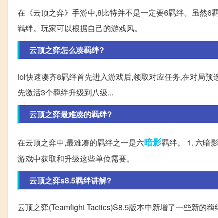
在《云顶之弈》手游中,8比特并不是一定要6羁绊。虽然
羁绊。玩家可以根据自己的游戏风。
云顶之弈怎么凑羁绊?
lol快速凑齐8羁绊首先进入游戏后,领取对应任务,在对局
先激活3个羁绊升级到八级...
云顶之弈最难凑的羁绊?
暗影
在云顶之弈中,最难凑的羁绊之一是六
羁绊。 1. 六
游戏中获取和升级这些单位需要。
云顶之弈s8.5羁绊讲解?
云顶之弈(Teamfight Tactics)S8.5版本中新增了一