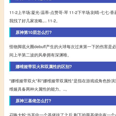
11-2上半场:凝光-温蒂-点赞哥-琴 11-2下半场:刻晴-七
我找了好几家攻略,... 11-2。
原神第10层怎么打?
怪物脚底火圈debuff产生的火球每次过来第一下的伤害是
间上半第二波的风拳拥有深渊唯。
娜维娅带双火和双属性的区别?
"娜维娅带双火"和"娜维娅带双属性"是指在游戏或角色扮演
维娅具备两种火属性的能力。..。
原神三基佬怎么打?
召唤大蛇:当其中一个基佬挂了之后,剩下的两基佬中有一个会