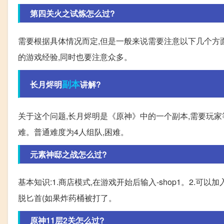
第四关火之试炼怎么过?
需要根据具体情况而定,但是一般来说需要注意以下几个方
的游戏经验,同时也要注意众多。
副本
长月烬明
讲解?
关于这个问题,长月烬明是《原神》中的一个副本,需要玩家等
难。普通难度为4人组队,困难。
元素神邸之战怎么过?
基本知识:1.商店模式,在游戏开始后输入-shop1。2.可
脱匕首(如果炸药桶被打了。
原神11层2关怎么过?