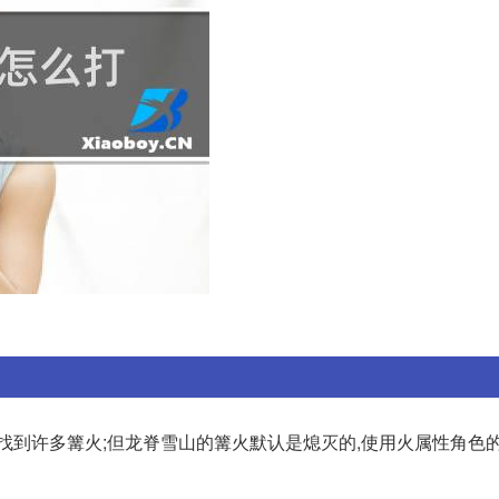
找到许多篝火;但龙脊雪山的篝火默认是熄灭的,使用火属性角色