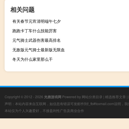
相关问题
有关春节元宵清明端午七夕
跑跑卡丁车什么技能厉害
元气骑士武器伤害最高排名
无敌版元气骑士最新版无限血
冬天为什么家里那么干
Copyright © 2012 - 2026
光彪游戏网
Powered by
网站分类目录
|
精选推荐文章
|
声明：本站内容来自互联网，如信息有错误可发邮件到f_fb#foxmail.com说明
本站仅为个人兴趣爱好，不接盈利性广告及商业合作