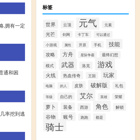
标签
元气
世界
云顶
元素
略,拥有一定
光芒
剑网
卡丁车
可以通过
技能
小游戏
开原
手机
属性
方舟
攻略
最终幻想
星际争霸
游戏
武器
模式
洛克
:普通和困
玩家
火线
热血传奇
王国
破解版
皮肤
礼包
的人
电脑
艾尔
自己的
英雄
荣耀
等级
角色
萝卜
装备
西游
解锁
有几率挖到逃
谷物
账号
跑跑
都是
骑士