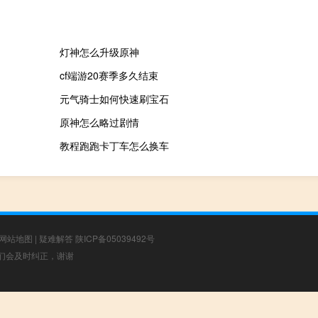
灯神怎么升级原神
cf端游20赛季多久结束
元气骑士如何快速刷宝石
原神怎么略过剧情
教程跑跑卡丁车怎么换车
网站地图
|
疑难解答
陕ICP备05039492号
，我们会及时纠正，谢谢