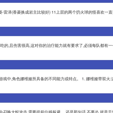
七-香菱-雷泽(香菱换成岩主比较好) 11上层的两个扔火球的怪喜欢一
必吃的,且伤害很高,这对你的治疗能力就有要求了,必须每队都有
游戏中,角色娜维娅所具备的不同能力或特点。 1. 娜维娅带双火
召唤大蛇攻击,需要提前位移躲避。 还是那句话,不要怂,就是干