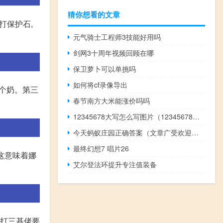
猜你想看的文章
直打保护石,
元气骑士工程师3技能好用吗
剑网3十周年视频回顾在哪
保卫萝卜可以单挑吗
如何将cf录像导出
一个奶。第三
春节南方大米能涨价吗吗
12345678大写怎么写图片（12345678大写怎么写）
今天蚂蚁庄园正确答案（文章广受欢迎蚂蚁庄园）
最终幻想7 唱片26
:这意味着娜
艾尔登法环提升专注值装备
!打三基佬要