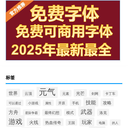
标签
元气
世界
光芒
云顶
元素
剑网
卡丁车
技能
攻略
小游戏
开原
手机
可以通过
属性
武器
方舟
模式
洛克
最终幻想
星际争霸
游戏
玩家
火线
热血传奇
王国
的人
电脑