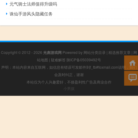
元气骑士法师值得升级吗
诛仙手游风头隐藏任务
Copyright © 2012 - 2026
光彪游戏网
Powered by
网站分类目录
|
精选推荐文章
|
网
站地图
|
疑难解答
陕ICP备05039492号
声明：本站内容来自互联网，如信息有错误可发邮件到f_fb#foxmail.com说明，我们
会及时纠正，谢谢
本站仅为个人兴趣爱好，不接盈利性广告及商业合作
小男孩