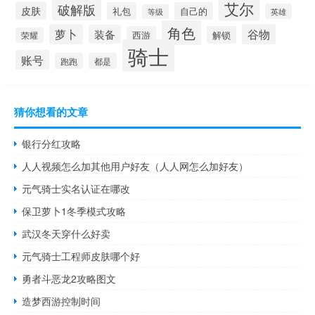
艾尔
破解版
皮肤
礼包
自己的
英雄
等级
角色
萝卜
谷物
装备
西游
解锁
荣耀
骑士
账号
跑跑
都是
猜你想看的文章
银行分红攻略
人人视频怎么加其他用户好友（人人网怎么加好友）
元气骑士实名认证在哪改
保卫萝卜1冬季模式攻略
武汉冬天穿什么好卖
元气骑士工程师皮肤哪个好
勇者斗恶龙2攻略图文
造梦西游控制时间