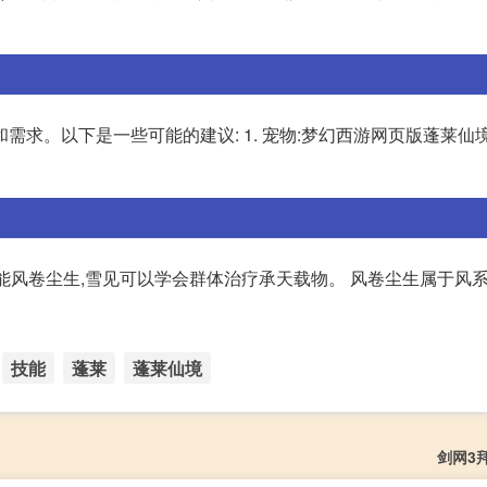
需求。以下是一些可能的建议: 1. 宠物:梦幻西游网页版蓬莱仙
能风卷尘生,雪见可以学会群体治疗承天载物。 风卷尘生属于风
技能
蓬莱
蓬莱仙境
剑网3