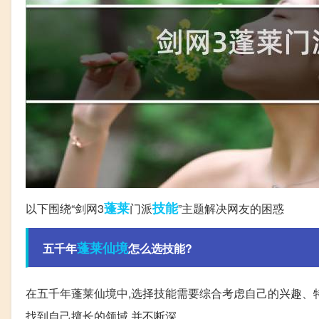
蓬莱
技能
以下围绕“剑网3
门派
”主题解决网友的困惑
蓬莱仙境
五千年
怎么选技能?
在五千年蓬莱仙境中,选择技能需要综合考虑自己的兴趣、特
找到自己擅长的领域,并不断深。