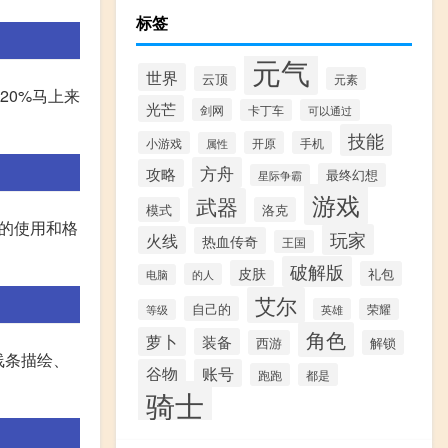
标签
元气
世界
云顶
元素
20%马上来
光芒
剑网
卡丁车
可以通过
技能
小游戏
开原
手机
属性
方舟
攻略
最终幻想
星际争霸
游戏
武器
模式
洛克
器的使用和格
玩家
火线
热血传奇
王国
破解版
皮肤
礼包
的人
电脑
艾尔
自己的
英雄
荣耀
等级
角色
萝卜
装备
西游
解锁
线条描绘、
谷物
账号
跑跑
都是
骑士