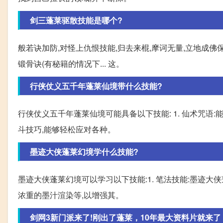
剑三蓬莱驱散技能是哪个?
般若诀加防,对怪上仇恨技能,归去来棍,摩诃无量,立地成佛
锻骨诀(有秘籍的情况下... 这。
行侠仗义五千年蓬莱仙境带什么技能?
行侠仗义五千年蓬莱仙境可能具备以下技能: 1. 仙术咒语:
斗技巧,能够轻松应对各种。
墨迹大侠蓬莱幻境学什么技能?
墨迹大侠蓬莱幻境可以学习以下技能:1. 笔法技能:墨迹
浓重的墨汁渲染等,以增强其。
剑网3新门派来了!刚出了蓬莱，10年最大资料片就来