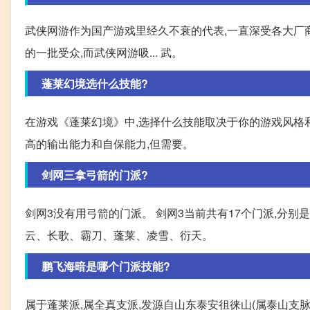
武侠网游作为国产游戏里经久不衰的代表,一直深受各大厂商
的一批受众,而武侠网游吸... 武。
蓬莱幻境选什么技能?
在游戏《蓬莱幻境》中,选择什么技能取决于你的游戏风格
高的输出能力和自保能力,但需要。
剑网三拿弓箭的门派?
剑网3没有用弓箭的门派。 剑网3当前共有17个门派,分
云、长歌、霸刀、蓬莱、凌雪、衍天。
鹏飞海暗是哪个门派技能?
属于蓬莱派,属全真支派,发源自山东泰安徂徕山(属泰山支