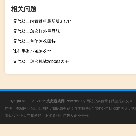
相关问题
元气骑士内置菜单最新版3.1.14
元气骑士怎么打外星母舰
元气骑士鱼竿怎么四持
诛仙手游小鸡怎么辨
元气骑士怎么挑战双boss因子
Copyright © 2012 - 2026
光彪游戏网
Powered by
网站分类目录
|
精选推荐文章
|
声明：本站内容来自互联网，如信息有错误可发邮件到f_fb#foxmail.com说明
本站仅为个人兴趣爱好，不接盈利性广告及商业合作