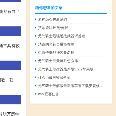
猜你想看的文章
游戏都有自己
原神怎么去新岛屿
艾尔登法环 野兽眼
元气骑士最强近战武器斩首者
消逝的光芒自爆怪在哪
通常具有较
热血传奇战神装备名称
元气骑士皇天碎片怎么得
元气骑士修改器最新版3.2.2苹果版
什么币最有收藏价值
明教、苍
元气骑士破解版最新版苹果下载安装修改器
csol联赛任务
於明万历年