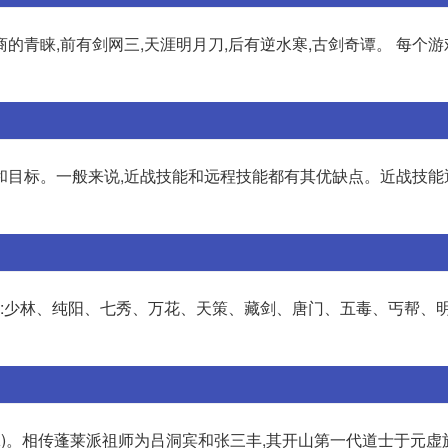
的青睐,前有剑网三,天涯明月刀,后有逆水寒,古剑奇谭。 每个
和目标。一般来说,近战技能和远程技能都有其优缺点。近战技能
别是:少林、纯阳、七秀、万花、天策、藏剑、唐门、五毒、丐帮、
脉)。相传蓬莱派祖师为吕洞宾和张三丰,其开山第一代道士于元虚