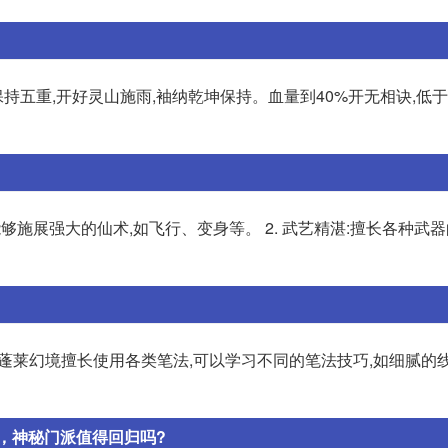
保持五重,开好灵山施雨,袖纳乾坤保持。血量到40%开无相诀,低于
能够施展强大的仙术,如飞行、变身等。 2. 武艺精湛:擅长各种武
大侠蓬莱幻境擅长使用各类笔法,可以学习不同的笔法技巧,如细腻的
了，神秘门派值得回归吗?