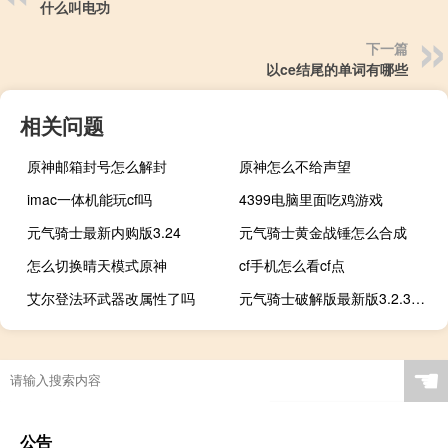
什么叫电功
下一篇
以ce结尾的单词有哪些
相关问题
原神邮箱封号怎么解封
原神怎么不给声望
imac一体机能玩cf吗
4399电脑里面吃鸡游戏
元气骑士最新内购版3.24
元气骑士黄金战锤怎么合成
怎么切换晴天模式原神
cf手机怎么看cf点
艾尔登法环武器改属性了吗
元气骑士破解版最新版3.2.3黑侠可远程联机
☚
公告