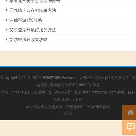
苹果元气骑士怎么登陆账号
元气骑士云存档转移方法
诛仙手游150攻略
艾尔登法环最好用的弹法
艾尔登法环收集攻略
Copyright © 2012 - 2026
光彪游戏网
Powered by
网站分类目录
|
精选推荐文章
|
网
站地图
|
疑难解答
陕ICP备05039492号
声明：本站内容来自互联网，如信息有错误可发邮件到f_fb#foxmail.com说明，我们
会及时纠正，谢谢
本站仅为个人兴趣爱好，不接盈利性广告及商业合作
小男孩