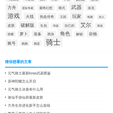
武器
方舟
模式
洛克
最终幻想
星际争霸
游戏
玩家
火线
热血传奇
王国
的人
电脑
艾尔
破解版
皮肤
礼包
自己的
英雄
等级
角色
萝卜
谷物
装备
西游
解锁
荣耀
骑士
账号
跑跑
都是
猜你想看的文章
元气骑士最新boss武器图鉴
原神陀螺怎么开启
元气骑士冰盾有什么用
诛仙手游仙府最新皮肤
方舟生存进化新手怎么造镐