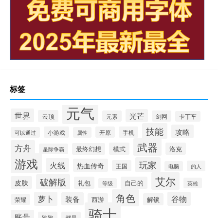
标签
元气
世界
光芒
云顶
元素
剑网
卡丁车
技能
攻略
小游戏
开原
手机
可以通过
属性
武器
方舟
模式
洛克
最终幻想
星际争霸
游戏
玩家
火线
热血传奇
王国
的人
电脑
艾尔
破解版
皮肤
礼包
自己的
英雄
等级
角色
萝卜
谷物
装备
西游
解锁
荣耀
骑士
账号
跑跑
都是